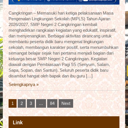
Cangkringan – Memasuki hari ketiga pelaksanaan Masa
Pengenalan Lingkungan Sekolah (MPLS) Tahun Ajaran
2026/2027, SMP Negeri 2 Cangkringan kembali
menghadirkan rangkaian kegiatan yang edukatif, inspiratif,
dan menyenangkan. Berbagai aktivitas dirancang untuk
membantu peserta didik baru mengenal lingkungan
sekolah, membangun karakter positif, serta menumbuhkan
semangat belajar sejak hari pertama menjadi bagian dari
keluarga besar SMP Negeri 2 Cangkringan. Kegiatan
diawali dengan Pembiasaan Pagi 5S (Senyum, Salam,
Sapa, Sopan, dan Santun). Seluruh peserta didik baru
disambut hangat oleh bapak dan ibu guru […]
Selengkapnya »
Posts
1
2
3
…
84
Next
pagination
Link