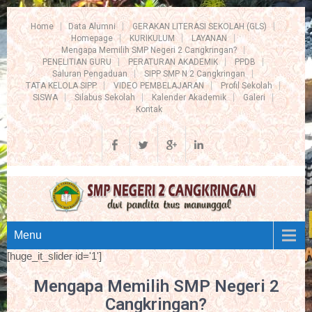
Home
Data Alumni
GERAKAN LITERASI SEKOLAH (GLS)
Homepage
KURIKULUM
LAYANAN
Mengapa Memilih SMP Negeri 2 Cangkringan?
PENELITIAN GURU
PERATURAN AKADEMIK
PPDB
Saluran Pengaduan
SIPP SMP N 2 Cangkringan
TATA KELOLA SIPP
VIDEO PEMBELAJARAN
Profil Sekolah
SISWA
Silabus Sekolah
Kalender Akademik
Galeri
Kontak
Menu
[huge_it_slider id='1']
Mengapa Memilih SMP Negeri 2
Cangkringan?