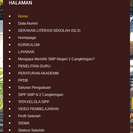
HALAMAN
Home
Data Alumni
GERAKAN LITERASI SEKOLAH (GLS)
Homepage
KURIKULUM
LAYANAN
Mengapa Memilih SMP Negeri 2 Cangkringan?
PENELITIAN GURU
PERATURAN AKADEMIK
PPDB
Saluran Pengaduan
SIPP SMP N 2 Cangkringan
TATA KELOLA SIPP
VIDEO PEMBELAJARAN
Profil Sekolah
SISWA
Silabus Sekolah