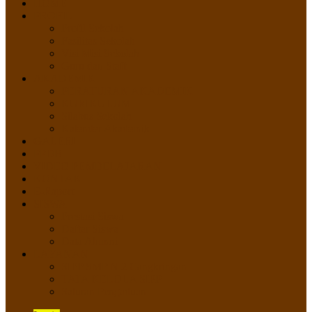
HOME
PROFIL
Profil Sekolah
Fasilitas Sekolah
Visi Misi Sekolah
Guru dan Staff
AKADEMIK
PERATURAN AKADEMIK
KURIKULUM
Silabus Sekolah
Kalender Akademik
GALERI
PPDB
VIDEO PEMBELAJARAN
KONTAK
E-Raport
SISWA
Prestasi Siswa
Daftar Siswa
Data Alumni
LAYANAN
SIPP SMP N 2 Cangkringan
TATA KELOLA SIPP
Saluran Pengaduan