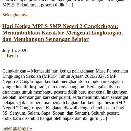
MPLS. Selanjutnya, peserta didik […]
Selengkapnya »
Hari Ketiga MPLS SMP Negeri 2 Cangkringan:
Menumbuhkan Karakter, Mengenal Lingkungan,
dan Membangun Semangat Belajar
July 15, 2026
|
Berita
Cangkringan – Memasuki hari ketiga pelaksanaan Masa Pengenalan
Lingkungan Sekolah (MPLS) Tahun Ajaran 2026/2027, SMP
Negeri 2 Cangkringan kembali menghadirkan rangkaian kegiatan
yang edukatif, inspiratif, dan menyenangkan. Berbagai aktivitas
dirancang untuk membantu peserta didik baru mengenal lingkungan
sekolah, membangun karakter positif, serta menumbuhkan semangat
belajar sejak hari pertama menjadi bagian dari keluarga besar SMP
Negeri 2 Cangkringan. Kegiatan diawali dengan Pembiasaan Pagi
5S (Senyum, Salam, Sapa, Sopan, dan Santun). Seluruh peserta
didik baru disambut hangat oleh bapak dan ibu guru […]
Selengkapnya »