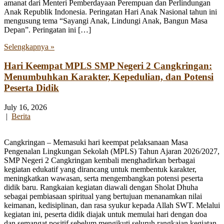
amanat dari Menteri Pemberdayaan Perempuan dan Perlindungan
Anak Republik Indonesia. Peringatan Hari Anak Nasional tahun ini
mengusung tema “Sayangi Anak, Lindungi Anak, Bangun Masa
Depan”. Peringatan ini […]
Selengkapnya »
Hari Keempat MPLS SMP Negeri 2 Cangkringan:
Menumbuhkan Karakter, Kepedulian, dan Potensi
Peserta Didik
July 16, 2026
|
Berita
Cangkringan – Memasuki hari keempat pelaksanaan Masa
Pengenalan Lingkungan Sekolah (MPLS) Tahun Ajaran 2026/2027,
SMP Negeri 2 Cangkringan kembali menghadirkan berbagai
kegiatan edukatif yang dirancang untuk membentuk karakter,
meningkatkan wawasan, serta mengembangkan potensi peserta
didik baru. Rangkaian kegiatan diawali dengan Sholat Dhuha
sebagai pembiasaan spiritual yang bertujuan menanamkan nilai
keimanan, kedisiplinan, dan rasa syukur kepada Allah SWT. Melalui
kegiatan ini, peserta didik diajak untuk memulai hari dengan doa
dan semangat positif sebelum mengikuti seluruh rangkaian kegiatan