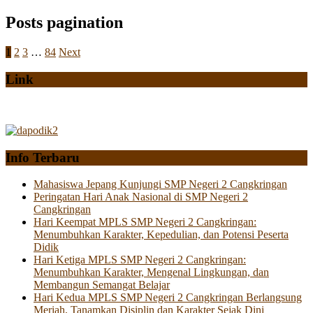
Posts pagination
1
2
3
…
84
Next
Link
Info Terbaru
Mahasiswa Jepang Kunjungi SMP Negeri 2 Cangkringan
Peringatan Hari Anak Nasional di SMP Negeri 2
Cangkringan
Hari Keempat MPLS SMP Negeri 2 Cangkringan:
Menumbuhkan Karakter, Kepedulian, dan Potensi Peserta
Didik
Hari Ketiga MPLS SMP Negeri 2 Cangkringan:
Menumbuhkan Karakter, Mengenal Lingkungan, dan
Membangun Semangat Belajar
Hari Kedua MPLS SMP Negeri 2 Cangkringan Berlangsung
Meriah, Tanamkan Disiplin dan Karakter Sejak Dini