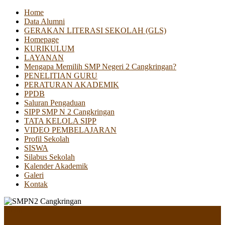
Home
Data Alumni
GERAKAN LITERASI SEKOLAH (GLS)
Homepage
KURIKULUM
LAYANAN
Mengapa Memilih SMP Negeri 2 Cangkringan?
PENELITIAN GURU
PERATURAN AKADEMIK
PPDB
Saluran Pengaduan
SIPP SMP N 2 Cangkringan
TATA KELOLA SIPP
VIDEO PEMBELAJARAN
Profil Sekolah
SISWA
Silabus Sekolah
Kalender Akademik
Galeri
Kontak
Menu