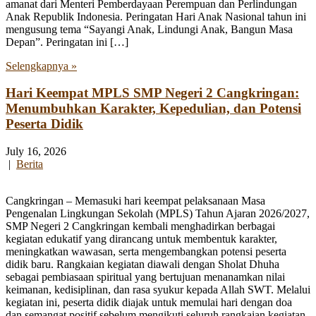
amanat dari Menteri Pemberdayaan Perempuan dan Perlindungan
Anak Republik Indonesia. Peringatan Hari Anak Nasional tahun ini
mengusung tema “Sayangi Anak, Lindungi Anak, Bangun Masa
Depan”. Peringatan ini […]
Selengkapnya »
Hari Keempat MPLS SMP Negeri 2 Cangkringan:
Menumbuhkan Karakter, Kepedulian, dan Potensi
Peserta Didik
July 16, 2026
|
Berita
Cangkringan – Memasuki hari keempat pelaksanaan Masa
Pengenalan Lingkungan Sekolah (MPLS) Tahun Ajaran 2026/2027,
SMP Negeri 2 Cangkringan kembali menghadirkan berbagai
kegiatan edukatif yang dirancang untuk membentuk karakter,
meningkatkan wawasan, serta mengembangkan potensi peserta
didik baru. Rangkaian kegiatan diawali dengan Sholat Dhuha
sebagai pembiasaan spiritual yang bertujuan menanamkan nilai
keimanan, kedisiplinan, dan rasa syukur kepada Allah SWT. Melalui
kegiatan ini, peserta didik diajak untuk memulai hari dengan doa
dan semangat positif sebelum mengikuti seluruh rangkaian kegiatan