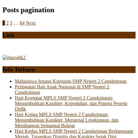
Posts pagination
1
2
3
…
84
Next
Link
Info Terbaru
Mahasiswa Jepang Kunjungi SMP Negeri 2 Cangkringan
Peringatan Hari Anak Nasional di SMP Negeri 2
Cangkringan
Hari Keempat MPLS SMP Negeri 2 Cangkringan:
Menumbuhkan Karakter, Kepedulian, dan Potensi Peserta
Didik
Hari Ketiga MPLS SMP Negeri 2 Cangkringan:
Menumbuhkan Karakter, Mengenal Lingkungan, dan
Membangun Semangat Belajar
Hari Kedua MPLS SMP Negeri 2 Cangkringan Berlangsung
Meriah, Tanamkan Disiplin dan Karakter Sejak Dini