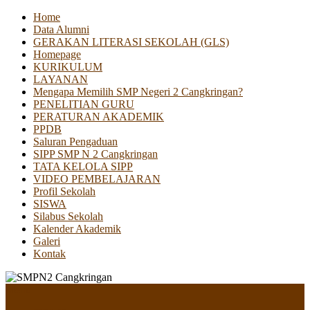
Home
Data Alumni
GERAKAN LITERASI SEKOLAH (GLS)
Homepage
KURIKULUM
LAYANAN
Mengapa Memilih SMP Negeri 2 Cangkringan?
PENELITIAN GURU
PERATURAN AKADEMIK
PPDB
Saluran Pengaduan
SIPP SMP N 2 Cangkringan
TATA KELOLA SIPP
VIDEO PEMBELAJARAN
Profil Sekolah
SISWA
Silabus Sekolah
Kalender Akademik
Galeri
Kontak
Menu