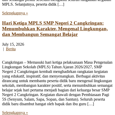
MPLS. Selanjutnya, peserta didik […]
Selengkapnya »
Hari Ketiga MPLS SMP Negeri 2 Cangkringan:
Menumbuhkan Karakter, Mengenal Lingkungan,
dan Membangun Semangat Belajar
July 15, 2026
|
Berita
Cangkringan – Memasuki hari ketiga pelaksanaan Masa Pengenalan
Lingkungan Sekolah (MPLS) Tahun Ajaran 2026/2027, SMP
Negeri 2 Cangkringan kembali menghadirkan rangkaian kegiatan
yang edukatif, inspiratif, dan menyenangkan. Berbagai aktivitas
dirancang untuk membantu peserta didik baru mengenal lingkungan
sekolah, membangun karakter positif, serta menumbuhkan semangat
belajar sejak hari pertama menjadi bagian dari keluarga besar SMP
Negeri 2 Cangkringan. Kegiatan diawali dengan Pembiasaan Pagi
5S (Senyum, Salam, Sapa, Sopan, dan Santun). Seluruh peserta
didik baru disambut hangat oleh bapak dan ibu guru […]
Selengkapnya »