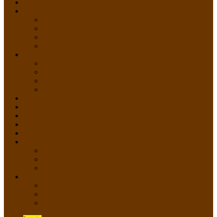
HOME
PROFIL
Profil Sekolah
Fasilitas Sekolah
Visi Misi Sekolah
Guru dan Staff
AKADEMIK
PERATURAN AKADEMIK
KURIKULUM
Silabus Sekolah
Kalender Akademik
GALERI
PPDB
VIDEO PEMBELAJARAN
KONTAK
E-Raport
SISWA
Prestasi Siswa
Daftar Siswa
Data Alumni
LAYANAN
SIPP SMP N 2 Cangkringan
TATA KELOLA SIPP
Saluran Pengaduan