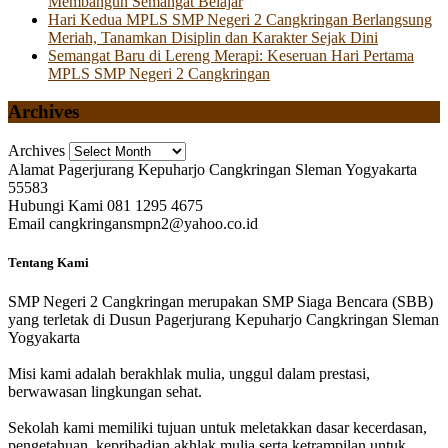
Membangun Semangat Belajar
Hari Kedua MPLS SMP Negeri 2 Cangkringan Berlangsung
Meriah, Tanamkan Disiplin dan Karakter Sejak Dini
Semangat Baru di Lereng Merapi: Keseruan Hari Pertama
MPLS SMP Negeri 2 Cangkringan
Archives
Archives
Alamat
Pagerjurang Kepuharjo Cangkringan Sleman Yogyakarta
55583
Hubungi Kami
081 1295 4675
Email
cangkringansmpn2@yahoo.co.id
Tentang Kami
SMP Negeri 2 Cangkringan merupakan SMP Siaga Bencara (SBB)
yang terletak di Dusun Pagerjurang Kepuharjo Cangkringan Sleman
Yogyakarta
Misi kami adalah berakhlak mulia, unggul dalam prestasi,
berwawasan lingkungan sehat.
Sekolah kami memiliki tujuan untuk meletakkan dasar kecerdasan,
pengetahuan, kepribadian akhlak mulia serta ketrampilan untuk