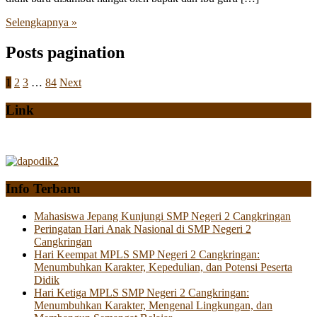
Selengkapnya »
Posts pagination
1
2
3
…
84
Next
Link
Info Terbaru
Mahasiswa Jepang Kunjungi SMP Negeri 2 Cangkringan
Peringatan Hari Anak Nasional di SMP Negeri 2
Cangkringan
Hari Keempat MPLS SMP Negeri 2 Cangkringan:
Menumbuhkan Karakter, Kepedulian, dan Potensi Peserta
Didik
Hari Ketiga MPLS SMP Negeri 2 Cangkringan:
Menumbuhkan Karakter, Mengenal Lingkungan, dan