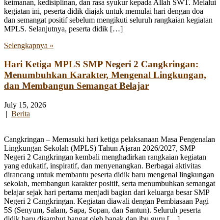
keimanan, kedisiplinan, dan rasa syukur kepada Allah SWT. Melalui
kegiatan ini, peserta didik diajak untuk memulai hari dengan doa
dan semangat positif sebelum mengikuti seluruh rangkaian kegiatan
MPLS. Selanjutnya, peserta didik […]
Selengkapnya »
Hari Ketiga MPLS SMP Negeri 2 Cangkringan:
Menumbuhkan Karakter, Mengenal Lingkungan,
dan Membangun Semangat Belajar
July 15, 2026
|
Berita
Cangkringan – Memasuki hari ketiga pelaksanaan Masa Pengenalan
Lingkungan Sekolah (MPLS) Tahun Ajaran 2026/2027, SMP
Negeri 2 Cangkringan kembali menghadirkan rangkaian kegiatan
yang edukatif, inspiratif, dan menyenangkan. Berbagai aktivitas
dirancang untuk membantu peserta didik baru mengenal lingkungan
sekolah, membangun karakter positif, serta menumbuhkan semangat
belajar sejak hari pertama menjadi bagian dari keluarga besar SMP
Negeri 2 Cangkringan. Kegiatan diawali dengan Pembiasaan Pagi
5S (Senyum, Salam, Sapa, Sopan, dan Santun). Seluruh peserta
didik baru disambut hangat oleh bapak dan ibu guru […]