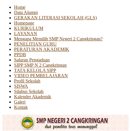
Home
Data Alumni
GERAKAN LITERASI SEKOLAH (GLS)
Homepage
KURIKULUM
LAYANAN
Mengapa Memilih SMP Negeri 2 Cangkringan?
PENELITIAN GURU
PERATURAN AKADEMIK
PPDB
Saluran Pengaduan
SIPP SMP N 2 Cangkringan
TATA KELOLA SIPP
VIDEO PEMBELAJARAN
Profil Sekolah
SISWA
Silabus Sekolah
Kalender Akademik
Galeri
Kontak