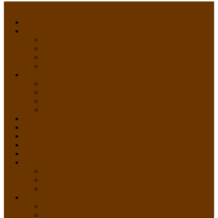
Menu
HOME
PROFIL
Profil Sekolah
Fasilitas Sekolah
Visi Misi Sekolah
Guru dan Staff
AKADEMIK
PERATURAN AKADEMIK
KURIKULUM
Silabus Sekolah
Kalender Akademik
GALERI
PPDB
VIDEO PEMBELAJARAN
KONTAK
E-Raport
SISWA
Prestasi Siswa
Daftar Siswa
Data Alumni
LAYANAN
SIPP SMP N 2 Cangkringan
TATA KELOLA SIPP