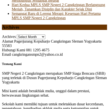
Membangun Semangat Belajar
Hari Kedua MPLS SMP Negeri 2 Cangkringan Berlangsung
Meriah, Tanamkan Disiplin dan Karakter Sejak Dini
Semangat Baru di Lereng Merapi: Keseruan Hari Pertama
MPLS SMP Negeri 2 Cangkringan
Archives
Archives
Alamat
Pagerjurang Kepuharjo Cangkringan Sleman Yogyakarta
55583
Hubungi Kami
081 1295 4675
Email
cangkringansmpn2@yahoo.co.id
Tentang Kami
SMP Negeri 2 Cangkringan merupakan SMP Siaga Bencara (SBB)
yang terletak di Dusun Pagerjurang Kepuharjo Cangkringan Sleman
Yogyakarta
Misi kami adalah berakhlak mulia, unggul dalam prestasi,
berwawasan lingkungan sehat.
Sekolah kami memiliki tujuan untuk meletakkan dasar kecerdasan,
pengetahuan, kepribadian akhlak mulia serta ketrampilan untuk