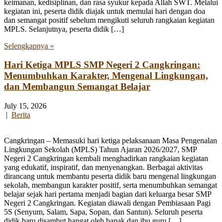
keimanan, kedisiplinan, dan rasa syukur kepada Allah SWT. Melalui
kegiatan ini, peserta didik diajak untuk memulai hari dengan doa
dan semangat positif sebelum mengikuti seluruh rangkaian kegiatan
MPLS. Selanjutnya, peserta didik […]
Selengkapnya »
Hari Ketiga MPLS SMP Negeri 2 Cangkringan:
Menumbuhkan Karakter, Mengenal Lingkungan,
dan Membangun Semangat Belajar
July 15, 2026
|
Berita
Cangkringan – Memasuki hari ketiga pelaksanaan Masa Pengenalan
Lingkungan Sekolah (MPLS) Tahun Ajaran 2026/2027, SMP
Negeri 2 Cangkringan kembali menghadirkan rangkaian kegiatan
yang edukatif, inspiratif, dan menyenangkan. Berbagai aktivitas
dirancang untuk membantu peserta didik baru mengenal lingkungan
sekolah, membangun karakter positif, serta menumbuhkan semangat
belajar sejak hari pertama menjadi bagian dari keluarga besar SMP
Negeri 2 Cangkringan. Kegiatan diawali dengan Pembiasaan Pagi
5S (Senyum, Salam, Sapa, Sopan, dan Santun). Seluruh peserta
didik baru disambut hangat oleh bapak dan ibu guru […]