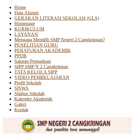
Home
Data Alumni
GERAKAN LITERASI SEKOLAH (GLS)
Homepage
KURIKULUM
LAYANAN
Mengapa Memilih SMP Negeri 2 Cangkringan?
PENELITIAN GURU
PERATURAN AKADEMIK
PPDB
Saluran Pengaduan
SIPP SMP N 2 Cangkringan
TATA KELOLA SIPP
VIDEO PEMBELAJARAN
Profil Sekolah
SISWA
Silabus Sekolah
Kalender Akademik
Galeri
Kontak