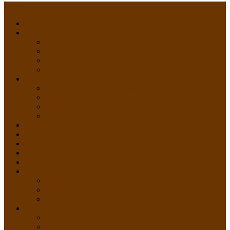
Menu
HOME
PROFIL
Profil Sekolah
Fasilitas Sekolah
Visi Misi Sekolah
Guru dan Staff
AKADEMIK
PERATURAN AKADEMIK
KURIKULUM
Silabus Sekolah
Kalender Akademik
GALERI
PPDB
VIDEO PEMBELAJARAN
KONTAK
E-Raport
SISWA
Prestasi Siswa
Daftar Siswa
Data Alumni
LAYANAN
SIPP SMP N 2 Cangkringan
TATA KELOLA SIPP