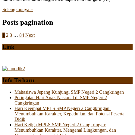
Selengkapnya »
Posts pagination
1
2
3
…
84
Next
Link
Info Terbaru
Mahasiswa Jepang Kunjungi SMP Negeri 2 Cangkringan
Peringatan Hari Anak Nasional di SMP Negeri 2
Cangkringan
Hari Keempat MPLS SMP Negeri 2 Cangkringan:
Menumbuhkan Karakter, Kepedulian, dan Potensi Peserta
Didik
Hari Ketiga MPLS SMP Negeri 2 Cangkringan:
Menumbuhkan Karakter, Mengenal Lingkungan, dan