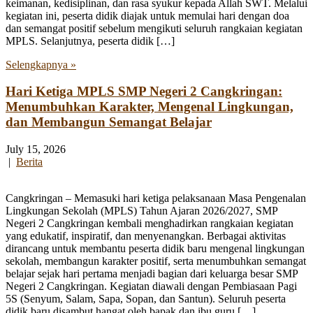
keimanan, kedisiplinan, dan rasa syukur kepada Allah SWT. Melalui
kegiatan ini, peserta didik diajak untuk memulai hari dengan doa
dan semangat positif sebelum mengikuti seluruh rangkaian kegiatan
MPLS. Selanjutnya, peserta didik […]
Selengkapnya »
Hari Ketiga MPLS SMP Negeri 2 Cangkringan:
Menumbuhkan Karakter, Mengenal Lingkungan,
dan Membangun Semangat Belajar
July 15, 2026
|
Berita
Cangkringan – Memasuki hari ketiga pelaksanaan Masa Pengenalan
Lingkungan Sekolah (MPLS) Tahun Ajaran 2026/2027, SMP
Negeri 2 Cangkringan kembali menghadirkan rangkaian kegiatan
yang edukatif, inspiratif, dan menyenangkan. Berbagai aktivitas
dirancang untuk membantu peserta didik baru mengenal lingkungan
sekolah, membangun karakter positif, serta menumbuhkan semangat
belajar sejak hari pertama menjadi bagian dari keluarga besar SMP
Negeri 2 Cangkringan. Kegiatan diawali dengan Pembiasaan Pagi
5S (Senyum, Salam, Sapa, Sopan, dan Santun). Seluruh peserta
didik baru disambut hangat oleh bapak dan ibu guru […]