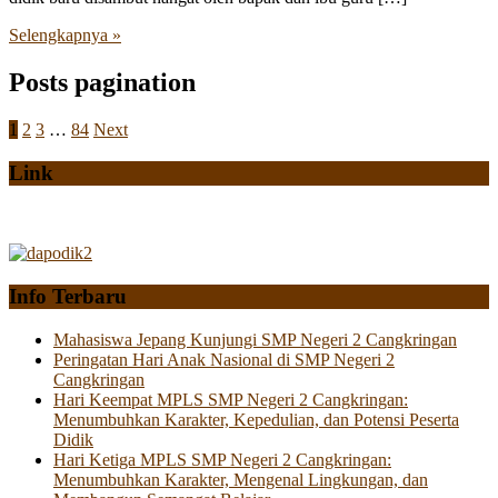
Selengkapnya »
Posts pagination
1
2
3
…
84
Next
Link
Info Terbaru
Mahasiswa Jepang Kunjungi SMP Negeri 2 Cangkringan
Peringatan Hari Anak Nasional di SMP Negeri 2
Cangkringan
Hari Keempat MPLS SMP Negeri 2 Cangkringan:
Menumbuhkan Karakter, Kepedulian, dan Potensi Peserta
Didik
Hari Ketiga MPLS SMP Negeri 2 Cangkringan:
Menumbuhkan Karakter, Mengenal Lingkungan, dan