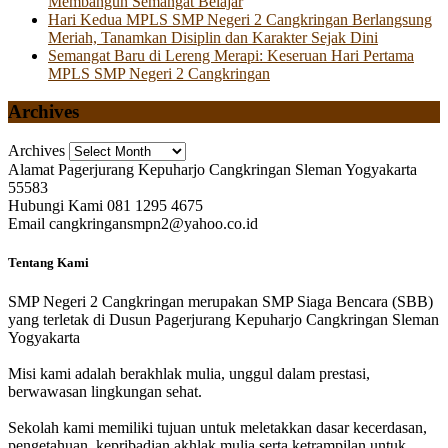
Membangun Semangat Belajar
Hari Kedua MPLS SMP Negeri 2 Cangkringan Berlangsung
Meriah, Tanamkan Disiplin dan Karakter Sejak Dini
Semangat Baru di Lereng Merapi: Keseruan Hari Pertama
MPLS SMP Negeri 2 Cangkringan
Archives
Archives
Alamat
Pagerjurang Kepuharjo Cangkringan Sleman Yogyakarta
55583
Hubungi Kami
081 1295 4675
Email
cangkringansmpn2@yahoo.co.id
Tentang Kami
SMP Negeri 2 Cangkringan merupakan SMP Siaga Bencara (SBB)
yang terletak di Dusun Pagerjurang Kepuharjo Cangkringan Sleman
Yogyakarta
Misi kami adalah berakhlak mulia, unggul dalam prestasi,
berwawasan lingkungan sehat.
Sekolah kami memiliki tujuan untuk meletakkan dasar kecerdasan,
pengetahuan, kepribadian akhlak mulia serta ketrampilan untuk