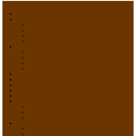
Menu
HOME
PROFIL
Profil Sekolah
Fasilitas Sekolah
Visi Misi Sekolah
Guru dan Staff
AKADEMIK
PERATURAN AKADEMIK
KURIKULUM
Silabus Sekolah
Kalender Akademik
GALERI
PPDB
VIDEO PEMBELAJARAN
KONTAK
E-Raport
SISWA
Prestasi Siswa
Daftar Siswa
Data Alumni
LAYANAN
SIPP SMP N 2 Cangkringan
TATA KELOLA SIPP