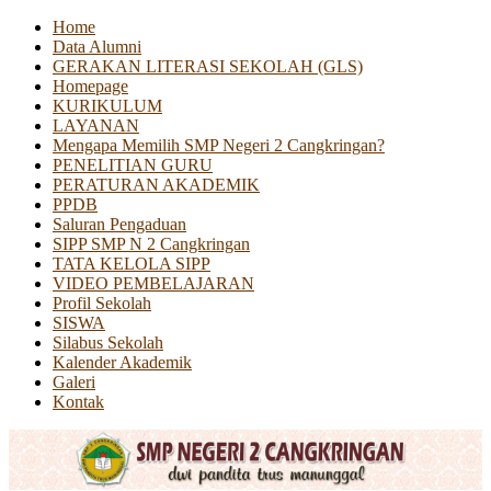
Home
Data Alumni
GERAKAN LITERASI SEKOLAH (GLS)
Homepage
KURIKULUM
LAYANAN
Mengapa Memilih SMP Negeri 2 Cangkringan?
PENELITIAN GURU
PERATURAN AKADEMIK
PPDB
Saluran Pengaduan
SIPP SMP N 2 Cangkringan
TATA KELOLA SIPP
VIDEO PEMBELAJARAN
Profil Sekolah
SISWA
Silabus Sekolah
Kalender Akademik
Galeri
Kontak