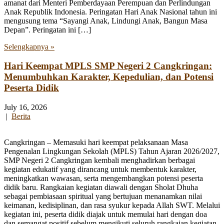
amanat dari Menteri Pemberdayaan Perempuan dan Perlindungan
Anak Republik Indonesia. Peringatan Hari Anak Nasional tahun ini
mengusung tema “Sayangi Anak, Lindungi Anak, Bangun Masa
Depan”. Peringatan ini […]
Selengkapnya »
Hari Keempat MPLS SMP Negeri 2 Cangkringan:
Menumbuhkan Karakter, Kepedulian, dan Potensi
Peserta Didik
July 16, 2026
|
Berita
Cangkringan – Memasuki hari keempat pelaksanaan Masa
Pengenalan Lingkungan Sekolah (MPLS) Tahun Ajaran 2026/2027,
SMP Negeri 2 Cangkringan kembali menghadirkan berbagai
kegiatan edukatif yang dirancang untuk membentuk karakter,
meningkatkan wawasan, serta mengembangkan potensi peserta
didik baru. Rangkaian kegiatan diawali dengan Sholat Dhuha
sebagai pembiasaan spiritual yang bertujuan menanamkan nilai
keimanan, kedisiplinan, dan rasa syukur kepada Allah SWT. Melalui
kegiatan ini, peserta didik diajak untuk memulai hari dengan doa
dan semangat positif sebelum mengikuti seluruh rangkaian kegiatan