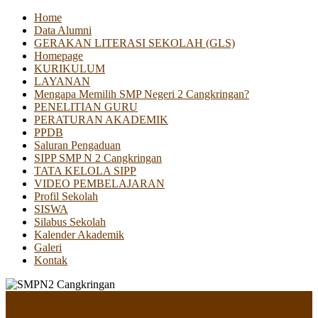
Home
Data Alumni
GERAKAN LITERASI SEKOLAH (GLS)
Homepage
KURIKULUM
LAYANAN
Mengapa Memilih SMP Negeri 2 Cangkringan?
PENELITIAN GURU
PERATURAN AKADEMIK
PPDB
Saluran Pengaduan
SIPP SMP N 2 Cangkringan
TATA KELOLA SIPP
VIDEO PEMBELAJARAN
Profil Sekolah
SISWA
Silabus Sekolah
Kalender Akademik
Galeri
Kontak
Menu