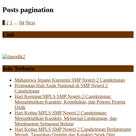
Posts pagination
1
2
3
…
84
Next
Link
Info Terbaru
Mahasiswa Jepang Kunjungi SMP Negeri 2 Cangkringan
Peringatan Hari Anak Nasional di SMP Negeri 2
Cangkringan
Hari Keempat MPLS SMP Negeri 2 Cangkringan:
Menumbuhkan Karakter, Kepedulian, dan Potensi Peserta
Didik
Hari Ketiga MPLS SMP Negeri 2 Cangkringan:
Menumbuhkan Karakter, Mengenal Lingkungan, dan
Membangun Semangat Belajar
Hari Kedua MPLS SMP Negeri 2 Cangkringan Berlangsung
Meriah, Tanamkan Disiplin dan Karakter Sejak Dini