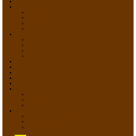
HOME
PROFIL
Profil Sekolah
Fasilitas Sekolah
Visi Misi Sekolah
Guru dan Staff
AKADEMIK
PERATURAN AKADEMIK
KURIKULUM
Silabus Sekolah
Kalender Akademik
GALERI
PPDB
VIDEO PEMBELAJARAN
KONTAK
E-Raport
SISWA
Prestasi Siswa
Daftar Siswa
Data Alumni
LAYANAN
SIPP SMP N 2 Cangkringan
TATA KELOLA SIPP
Saluran Pengaduan