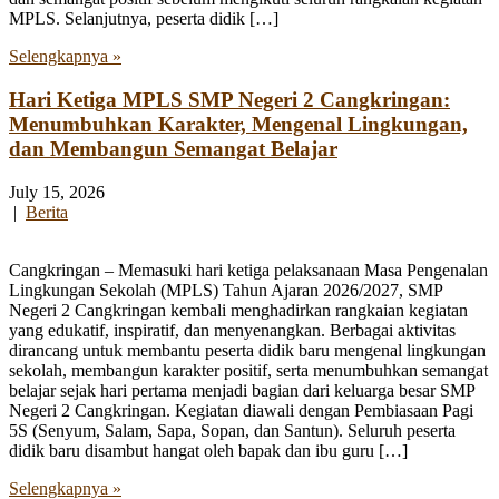
MPLS. Selanjutnya, peserta didik […]
Selengkapnya »
Hari Ketiga MPLS SMP Negeri 2 Cangkringan:
Menumbuhkan Karakter, Mengenal Lingkungan,
dan Membangun Semangat Belajar
July 15, 2026
|
Berita
Cangkringan – Memasuki hari ketiga pelaksanaan Masa Pengenalan
Lingkungan Sekolah (MPLS) Tahun Ajaran 2026/2027, SMP
Negeri 2 Cangkringan kembali menghadirkan rangkaian kegiatan
yang edukatif, inspiratif, dan menyenangkan. Berbagai aktivitas
dirancang untuk membantu peserta didik baru mengenal lingkungan
sekolah, membangun karakter positif, serta menumbuhkan semangat
belajar sejak hari pertama menjadi bagian dari keluarga besar SMP
Negeri 2 Cangkringan. Kegiatan diawali dengan Pembiasaan Pagi
5S (Senyum, Salam, Sapa, Sopan, dan Santun). Seluruh peserta
didik baru disambut hangat oleh bapak dan ibu guru […]
Selengkapnya »