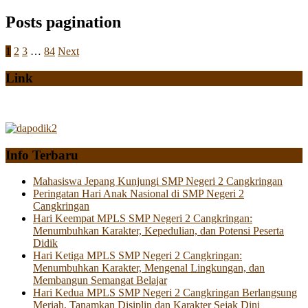
Posts pagination
1
2
3
…
84
Next
Link
Info Terbaru
Mahasiswa Jepang Kunjungi SMP Negeri 2 Cangkringan
Peringatan Hari Anak Nasional di SMP Negeri 2
Cangkringan
Hari Keempat MPLS SMP Negeri 2 Cangkringan:
Menumbuhkan Karakter, Kepedulian, dan Potensi Peserta
Didik
Hari Ketiga MPLS SMP Negeri 2 Cangkringan:
Menumbuhkan Karakter, Mengenal Lingkungan, dan
Membangun Semangat Belajar
Hari Kedua MPLS SMP Negeri 2 Cangkringan Berlangsung
Meriah, Tanamkan Disiplin dan Karakter Sejak Dini