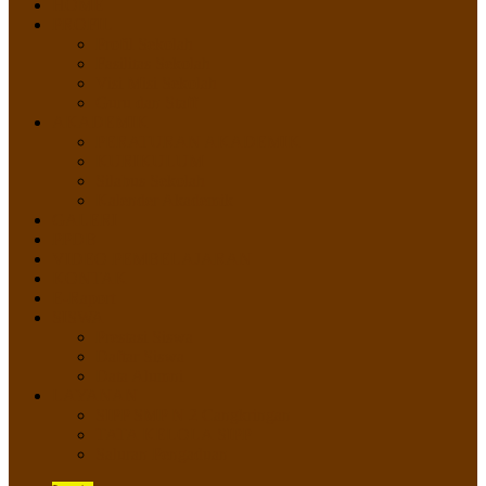
HOME
PROFIL
Profil Sekolah
Fasilitas Sekolah
Visi Misi Sekolah
Guru dan Staff
AKADEMIK
PERATURAN AKADEMIK
KURIKULUM
Silabus Sekolah
Kalender Akademik
GALERI
PPDB
VIDEO PEMBELAJARAN
KONTAK
E-Raport
SISWA
Prestasi Siswa
Daftar Siswa
Data Alumni
LAYANAN
SIPP SMP N 2 Cangkringan
TATA KELOLA SIPP
Saluran Pengaduan