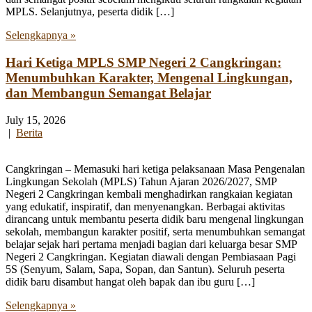
MPLS. Selanjutnya, peserta didik […]
Selengkapnya »
Hari Ketiga MPLS SMP Negeri 2 Cangkringan:
Menumbuhkan Karakter, Mengenal Lingkungan,
dan Membangun Semangat Belajar
July 15, 2026
|
Berita
Cangkringan – Memasuki hari ketiga pelaksanaan Masa Pengenalan
Lingkungan Sekolah (MPLS) Tahun Ajaran 2026/2027, SMP
Negeri 2 Cangkringan kembali menghadirkan rangkaian kegiatan
yang edukatif, inspiratif, dan menyenangkan. Berbagai aktivitas
dirancang untuk membantu peserta didik baru mengenal lingkungan
sekolah, membangun karakter positif, serta menumbuhkan semangat
belajar sejak hari pertama menjadi bagian dari keluarga besar SMP
Negeri 2 Cangkringan. Kegiatan diawali dengan Pembiasaan Pagi
5S (Senyum, Salam, Sapa, Sopan, dan Santun). Seluruh peserta
didik baru disambut hangat oleh bapak dan ibu guru […]
Selengkapnya »