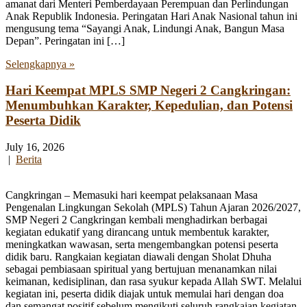
amanat dari Menteri Pemberdayaan Perempuan dan Perlindungan
Anak Republik Indonesia. Peringatan Hari Anak Nasional tahun ini
mengusung tema “Sayangi Anak, Lindungi Anak, Bangun Masa
Depan”. Peringatan ini […]
Selengkapnya »
Hari Keempat MPLS SMP Negeri 2 Cangkringan:
Menumbuhkan Karakter, Kepedulian, dan Potensi
Peserta Didik
July 16, 2026
|
Berita
Cangkringan – Memasuki hari keempat pelaksanaan Masa
Pengenalan Lingkungan Sekolah (MPLS) Tahun Ajaran 2026/2027,
SMP Negeri 2 Cangkringan kembali menghadirkan berbagai
kegiatan edukatif yang dirancang untuk membentuk karakter,
meningkatkan wawasan, serta mengembangkan potensi peserta
didik baru. Rangkaian kegiatan diawali dengan Sholat Dhuha
sebagai pembiasaan spiritual yang bertujuan menanamkan nilai
keimanan, kedisiplinan, dan rasa syukur kepada Allah SWT. Melalui
kegiatan ini, peserta didik diajak untuk memulai hari dengan doa
dan semangat positif sebelum mengikuti seluruh rangkaian kegiatan