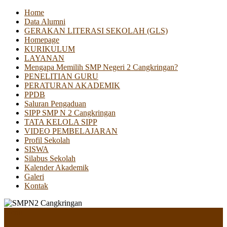
Home
Data Alumni
GERAKAN LITERASI SEKOLAH (GLS)
Homepage
KURIKULUM
LAYANAN
Mengapa Memilih SMP Negeri 2 Cangkringan?
PENELITIAN GURU
PERATURAN AKADEMIK
PPDB
Saluran Pengaduan
SIPP SMP N 2 Cangkringan
TATA KELOLA SIPP
VIDEO PEMBELAJARAN
Profil Sekolah
SISWA
Silabus Sekolah
Kalender Akademik
Galeri
Kontak
Menu