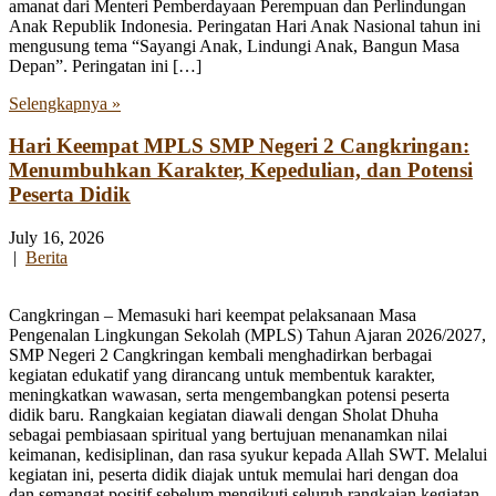
amanat dari Menteri Pemberdayaan Perempuan dan Perlindungan
Anak Republik Indonesia. Peringatan Hari Anak Nasional tahun ini
mengusung tema “Sayangi Anak, Lindungi Anak, Bangun Masa
Depan”. Peringatan ini […]
Selengkapnya »
Hari Keempat MPLS SMP Negeri 2 Cangkringan:
Menumbuhkan Karakter, Kepedulian, dan Potensi
Peserta Didik
July 16, 2026
|
Berita
Cangkringan – Memasuki hari keempat pelaksanaan Masa
Pengenalan Lingkungan Sekolah (MPLS) Tahun Ajaran 2026/2027,
SMP Negeri 2 Cangkringan kembali menghadirkan berbagai
kegiatan edukatif yang dirancang untuk membentuk karakter,
meningkatkan wawasan, serta mengembangkan potensi peserta
didik baru. Rangkaian kegiatan diawali dengan Sholat Dhuha
sebagai pembiasaan spiritual yang bertujuan menanamkan nilai
keimanan, kedisiplinan, dan rasa syukur kepada Allah SWT. Melalui
kegiatan ini, peserta didik diajak untuk memulai hari dengan doa
dan semangat positif sebelum mengikuti seluruh rangkaian kegiatan