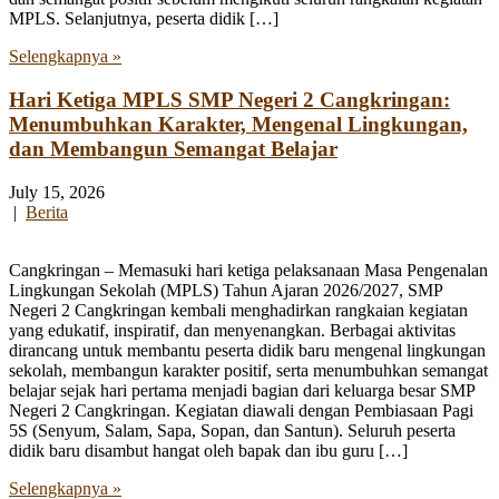
MPLS. Selanjutnya, peserta didik […]
Selengkapnya »
Hari Ketiga MPLS SMP Negeri 2 Cangkringan:
Menumbuhkan Karakter, Mengenal Lingkungan,
dan Membangun Semangat Belajar
July 15, 2026
|
Berita
Cangkringan – Memasuki hari ketiga pelaksanaan Masa Pengenalan
Lingkungan Sekolah (MPLS) Tahun Ajaran 2026/2027, SMP
Negeri 2 Cangkringan kembali menghadirkan rangkaian kegiatan
yang edukatif, inspiratif, dan menyenangkan. Berbagai aktivitas
dirancang untuk membantu peserta didik baru mengenal lingkungan
sekolah, membangun karakter positif, serta menumbuhkan semangat
belajar sejak hari pertama menjadi bagian dari keluarga besar SMP
Negeri 2 Cangkringan. Kegiatan diawali dengan Pembiasaan Pagi
5S (Senyum, Salam, Sapa, Sopan, dan Santun). Seluruh peserta
didik baru disambut hangat oleh bapak dan ibu guru […]
Selengkapnya »