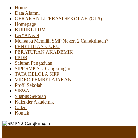
Home
Data Alumni
GERAKAN LITERASI SEKOLAH (GLS)
Homepage
KURIKULUM
LAYANAN
Mengapa Memilih SMP Negeri 2 Cangkringan?
PENELITIAN GURU
PERATURAN AKADEMIK
PPDB
Saluran Pengaduan
SIPP SMP N 2 Cangkringan
TATA KELOLA SIPP
VIDEO PEMBELAJARAN
Profil Sekolah
SISWA
Silabus Sekolah
Kalender Akademik
Galeri
Kontak
Menu