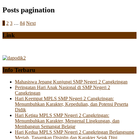
Posts pagination
1
2
3
…
84
Next
Link
Info Terbaru
Mahasiswa Jepang Kunjungi SMP Negeri 2 Cangkringan
Peringatan Hari Anak Nasional di SMP Negeri 2
Cangkringan
Hari Keempat MPLS SMP Negeri 2 Cangkringan:
Menumbuhkan Karakter, Kepedulian, dan Potensi Peserta
Didik
Hari Ketiga MPLS SMP Negeri 2 Cangkringan:
Menumbuhkan Karakter, Mengenal Lingkungan, dan
Membangun Semangat Belajar
Hari Kedua MPLS SMP Negeri 2 Cangkringan Berlangsung
Meriah, Tanamkan Disiplin dan Karakter Sejak Dini