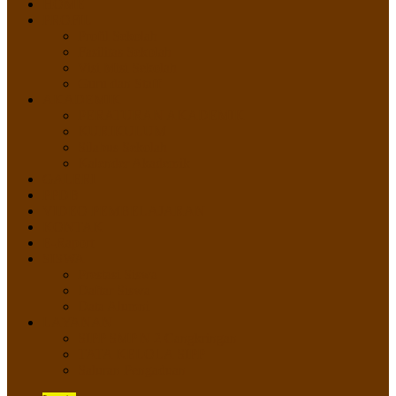
HOME
PROFIL
Profil Sekolah
Fasilitas Sekolah
Visi Misi Sekolah
Guru dan Staff
AKADEMIK
PERATURAN AKADEMIK
KURIKULUM
Silabus Sekolah
Kalender Akademik
GALERI
PPDB
VIDEO PEMBELAJARAN
KONTAK
E-Raport
SISWA
Prestasi Siswa
Daftar Siswa
Data Alumni
LAYANAN
SIPP SMP N 2 Cangkringan
TATA KELOLA SIPP
Saluran Pengaduan