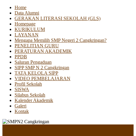
Home
Data Alumni
GERAKAN LITERASI SEKOLAH (GLS)
Homepage
KURIKULUM
LAYANAN
Mengapa Memilih SMP Negeri 2 Cangkringan?
PENELITIAN GURU
PERATURAN AKADEMIK
PPDB
Saluran Pengaduan
SIPP SMP N 2 Cangkringan
TATA KELOLA SIPP
VIDEO PEMBELAJARAN
Profil Sekolah
SISWA
Silabus Sekolah
Kalender Akademik
Galeri
Kontak
Menu