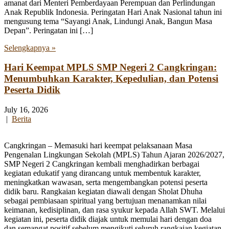
amanat dari Menteri Pemberdayaan Perempuan dan Perlindungan
Anak Republik Indonesia. Peringatan Hari Anak Nasional tahun ini
mengusung tema “Sayangi Anak, Lindungi Anak, Bangun Masa
Depan”. Peringatan ini […]
Selengkapnya »
Hari Keempat MPLS SMP Negeri 2 Cangkringan:
Menumbuhkan Karakter, Kepedulian, dan Potensi
Peserta Didik
July 16, 2026
|
Berita
Cangkringan – Memasuki hari keempat pelaksanaan Masa
Pengenalan Lingkungan Sekolah (MPLS) Tahun Ajaran 2026/2027,
SMP Negeri 2 Cangkringan kembali menghadirkan berbagai
kegiatan edukatif yang dirancang untuk membentuk karakter,
meningkatkan wawasan, serta mengembangkan potensi peserta
didik baru. Rangkaian kegiatan diawali dengan Sholat Dhuha
sebagai pembiasaan spiritual yang bertujuan menanamkan nilai
keimanan, kedisiplinan, dan rasa syukur kepada Allah SWT. Melalui
kegiatan ini, peserta didik diajak untuk memulai hari dengan doa
dan semangat positif sebelum mengikuti seluruh rangkaian kegiatan