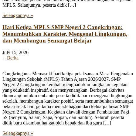
MPLS. Selanjutnya, peserta didik […]
Selengkapnya »
Hari Ketiga MPLS SMP Negeri 2 Cangkringan:
Menumbuhkan Karakter, Mengenal Lingkungan,
dan Membangun Semangat Belajar
July 15, 2026
|
Berita
Cangkringan – Memasuki hari ketiga pelaksanaan Masa Pengenalan
Lingkungan Sekolah (MPLS) Tahun Ajaran 2026/2027, SMP
Negeri 2 Cangkringan kembali menghadirkan rangkaian kegiatan
yang edukatif, inspiratif, dan menyenangkan. Berbagai aktivitas
dirancang untuk membantu peserta didik baru mengenal lingkungan
sekolah, membangun karakter positif, serta menumbuhkan semangat
belajar sejak hari pertama menjadi bagian dari keluarga besar SMP
Negeri 2 Cangkringan. Kegiatan diawali dengan Pembiasaan Pagi
5S (Senyum, Salam, Sapa, Sopan, dan Santun). Seluruh peserta
didik baru disambut hangat oleh bapak dan ibu guru […]
Selengkapnya »