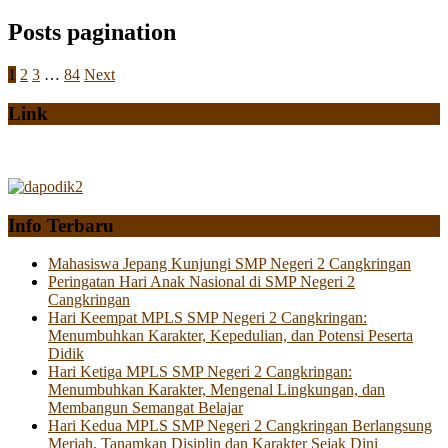
Posts pagination
1
2
3
…
84
Next
Link
Info Terbaru
Mahasiswa Jepang Kunjungi SMP Negeri 2 Cangkringan
Peringatan Hari Anak Nasional di SMP Negeri 2
Cangkringan
Hari Keempat MPLS SMP Negeri 2 Cangkringan:
Menumbuhkan Karakter, Kepedulian, dan Potensi Peserta
Didik
Hari Ketiga MPLS SMP Negeri 2 Cangkringan:
Menumbuhkan Karakter, Mengenal Lingkungan, dan
Membangun Semangat Belajar
Hari Kedua MPLS SMP Negeri 2 Cangkringan Berlangsung
Meriah, Tanamkan Disiplin dan Karakter Sejak Dini