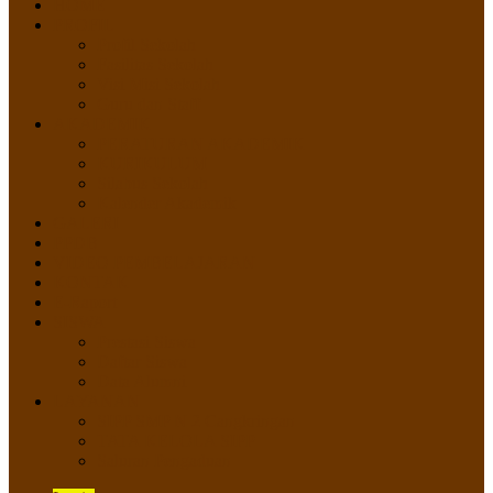
HOME
PROFIL
Profil Sekolah
Fasilitas Sekolah
Visi Misi Sekolah
Guru dan Staff
AKADEMIK
PERATURAN AKADEMIK
KURIKULUM
Silabus Sekolah
Kalender Akademik
GALERI
PPDB
VIDEO PEMBELAJARAN
KONTAK
E-Raport
SISWA
Prestasi Siswa
Daftar Siswa
Data Alumni
LAYANAN
SIPP SMP N 2 Cangkringan
TATA KELOLA SIPP
Saluran Pengaduan