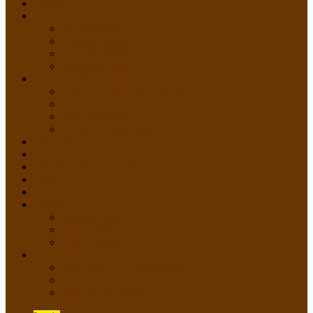
HOME
PROFIL
Profil Sekolah
Fasilitas Sekolah
Visi Misi Sekolah
Guru dan Staff
AKADEMIK
PERATURAN AKADEMIK
KURIKULUM
Silabus Sekolah
Kalender Akademik
GALERI
PPDB
VIDEO PEMBELAJARAN
KONTAK
E-Raport
SISWA
Prestasi Siswa
Daftar Siswa
Data Alumni
LAYANAN
SIPP SMP N 2 Cangkringan
TATA KELOLA SIPP
Saluran Pengaduan