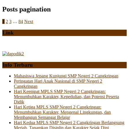
Posts pagination
1
2
3
…
84
Next
Link
Info Terbaru
Mahasiswa Jepang Kunjungi SMP Negeri 2 Cangkringan
Peringatan Hari Anak Nasional di SMP Negeri 2
Cangkringan
Hari Keempat MPLS SMP Negeri 2 Cangkringan:
Menumbuhkan Karakter, Kepedulian, dan Potensi Peserta
Didik
Hari Ketiga MPLS SMP Negeri 2 Cangkringan:
Menumbuhkan Karakter, Mengenal Lingkungan, dan
Membangun Semangat Belajar
Hari Kedua MPLS SMP Negeri 2 Cangkringan Berlangsung
Meriah, Tanamkan Disiplin dan Karakter Sejak Dini