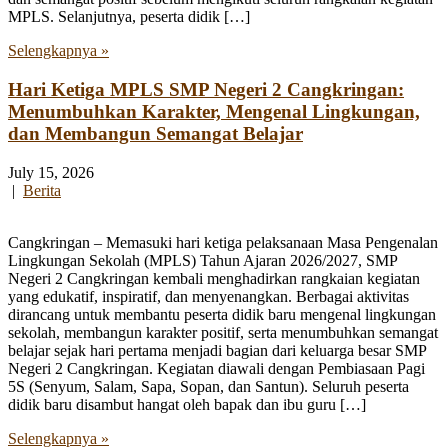
MPLS. Selanjutnya, peserta didik […]
Selengkapnya »
Hari Ketiga MPLS SMP Negeri 2 Cangkringan:
Menumbuhkan Karakter, Mengenal Lingkungan,
dan Membangun Semangat Belajar
July 15, 2026
|
Berita
Cangkringan – Memasuki hari ketiga pelaksanaan Masa Pengenalan
Lingkungan Sekolah (MPLS) Tahun Ajaran 2026/2027, SMP
Negeri 2 Cangkringan kembali menghadirkan rangkaian kegiatan
yang edukatif, inspiratif, dan menyenangkan. Berbagai aktivitas
dirancang untuk membantu peserta didik baru mengenal lingkungan
sekolah, membangun karakter positif, serta menumbuhkan semangat
belajar sejak hari pertama menjadi bagian dari keluarga besar SMP
Negeri 2 Cangkringan. Kegiatan diawali dengan Pembiasaan Pagi
5S (Senyum, Salam, Sapa, Sopan, dan Santun). Seluruh peserta
didik baru disambut hangat oleh bapak dan ibu guru […]
Selengkapnya »