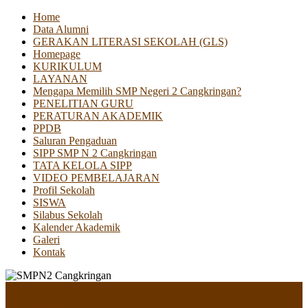
Home
Data Alumni
GERAKAN LITERASI SEKOLAH (GLS)
Homepage
KURIKULUM
LAYANAN
Mengapa Memilih SMP Negeri 2 Cangkringan?
PENELITIAN GURU
PERATURAN AKADEMIK
PPDB
Saluran Pengaduan
SIPP SMP N 2 Cangkringan
TATA KELOLA SIPP
VIDEO PEMBELAJARAN
Profil Sekolah
SISWA
Silabus Sekolah
Kalender Akademik
Galeri
Kontak
Menu