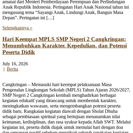
amanat dari Menteri Pemberdayaan Perempuan dan Perlindungan
Anak Republik Indonesia. Peringatan Hari Anak Nasional tahun ini
mengusung tema “Sayangi Anak, Lindungi Anak, Bangun Masa
Depan”. Peringatan ini […]
Selengkapnya »
Hari Keempat MPLS SMP Negeri 2 Cangkringan:
Menumbuhkan Karakter, Kepedulian, dan Potensi
Peserta Didik
July 16, 2026
|
Berita
Cangkringan – Memasuki hari keempat pelaksanaan Masa
Pengenalan Lingkungan Sekolah (MPLS) Tahun Ajaran 2026/2027,
SMP Negeri 2 Cangkringan kembali menghadirkan berbagai
kegiatan edukatif yang dirancang untuk membentuk karakter,
meningkatkan wawasan, serta mengembangkan potensi peserta
didik baru. Rangkaian kegiatan diawali dengan Sholat Dhuha
sebagai pembiasaan spiritual yang bertujuan menanamkan nilai
keimanan, kedisiplinan, dan rasa syukur kepada Allah SWT. Melalui
kegiatan ini, peserta didik diajak untuk memulai hari dengan doa
dan semangat positif sebelum mengikuti seluruh rangkaian kegiatan