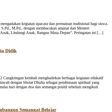
engadakan kegiatan upacara dan permainan tradisional bagi siswa.
, S.Pd., M.Pd., dengan membacakan amanat dari Menteri
 Anak, Lindungi Anak, Bangun Masa Depan”. Peringatan ini […]
ta Didik
 Cangkringan kembali menghadirkan berbagai kegiatan edukatif
iawali dengan Sholat Dhuha sebagai pembiasaan spiritual yang
emulai hari dengan doa dan semangat positif sebelum mengikuti
mbangun Semangat Belajar