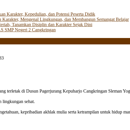
Karakter, Kepedulian, dan Potensi Peserta Didik
 Karakter, Mengenal Lingkungan, dan Membangun Semangat Belajar
iah, Tanamkan Disiplin dan Karakter Sejak Dini
LS SMP Negeri 2 Cangkringan
83
g terletak di Dusun Pagerjurang Kepuharjo Cangkringan Sleman Yog
n lingkungan sehat.
getahuan, kepribadian akhlak mulia serta ketrampilan untuk hidup mand