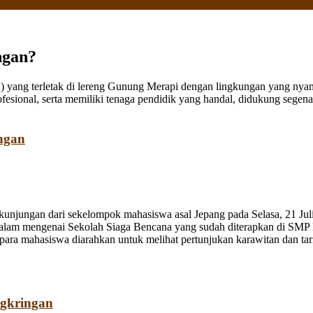
ngan?
ang terletak di lereng Gunung Merapi dengan lingkungan yang nyaman
fesional, serta memiliki tenaga pendidik yang handal, didukung sege
ngan
jungan dari sekelompok mahasiswa asal Jepang pada Selasa, 21 Juli
dalam mengenai Sekolah Siaga Bencana yang sudah diterapkan di SMP
a mahasiswa diarahkan untuk melihat pertunjukan karawitan dan tari o
ngkringan