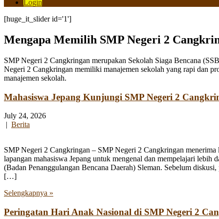
Login
[huge_it_slider id='1']
Mengapa Memilih SMP Negeri 2 Cangkri
SMP Negeri 2 Cangkringan merupakan Sekolah Siaga Bencana (SSB) y
Negeri 2 Cangkringan memiliki manajemen sekolah yang rapi dan pro
manajemen sekolah.
Mahasiswa Jepang Kunjungi SMP Negeri 2 Cangkri
July 24, 2026
|
Berita
SMP Negeri 2 Cangkringan – SMP Negeri 2 Cangkringan menerima kun
lapangan mahasiswa Jepang untuk mengenal dan mempelajari lebih 
(Badan Penanggulangan Bencana Daerah) Sleman. Sebelum diskusi, par
[…]
Selengkapnya »
Peringatan Hari Anak Nasional di SMP Negeri 2 Ca