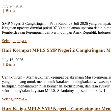
July 24, 2026
|
Berita
SMP Negeri 2 Cangkringan – Pada Rabu, 23 Juli 2026 yang bertepata
Kegiatan upacara dimulai pukul 07.30 di halaman upacara dan dipim
Pemberdayaan Perempuan dan Perlindungan Anak Republik Indonesia
Selengkapnya »
Hari Keempat MPLS SMP Negeri 2 Cangkringan: Men
July 16, 2026
|
Berita
Cangkringan – Memasuki hari keempat pelaksanaan Masa Pengenala
yang dirancang untuk membentuk karakter, meningkatkan wawasan, se
bertujuan menanamkan nilai keimanan, kedisiplinan, dan rasa syukur 
seluruh rangkaian kegiatan MPLS. Selanjutnya, peserta didik […]
Selengkapnya »
Hari Ketiga MPLS SMP Negeri 2 Cangkringan: Me