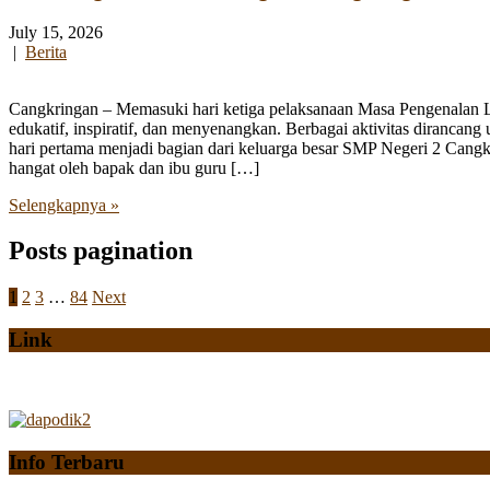
July 15, 2026
|
Berita
Cangkringan – Memasuki hari ketiga pelaksanaan Masa Pengenalan
edukatif, inspiratif, dan menyenangkan. Berbagai aktivitas diranca
hari pertama menjadi bagian dari keluarga besar SMP Negeri 2 Cangk
hangat oleh bapak dan ibu guru […]
Selengkapnya »
Posts pagination
1
2
3
…
84
Next
Link
Info Terbaru