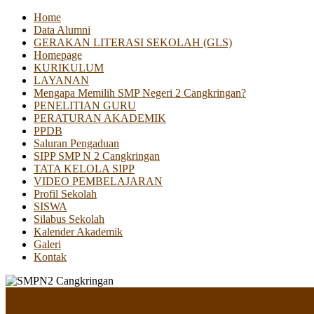
Home
Data Alumni
GERAKAN LITERASI SEKOLAH (GLS)
Homepage
KURIKULUM
LAYANAN
Mengapa Memilih SMP Negeri 2 Cangkringan?
PENELITIAN GURU
PERATURAN AKADEMIK
PPDB
Saluran Pengaduan
SIPP SMP N 2 Cangkringan
TATA KELOLA SIPP
VIDEO PEMBELAJARAN
Profil Sekolah
SISWA
Silabus Sekolah
Kalender Akademik
Galeri
Kontak
Menu