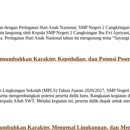
n dengan Peringatan Hari Anak Nasional, SMP Negeri 2 Cangkringan m
pin langsung oleh Kepala SMP Negeri 2 Cangkringan Ibu Evi Apriyani
. Peringatan Hari Anak Nasional tahun ini mengusung tema “Sayangi
umbuhkan Karakter, Kepedulian, dan Potensi Peser
n Lingkungan Sekolah (MPLS) Tahun Ajaran 2026/2027, SMP Negeri 2
rta mengembangkan potensi peserta didik baru. Rangkaian kegiatan d
kepada Allah SWT. Melalui kegiatan ini, peserta didik diajak untuk m
numbuhkan Karakter, Mengenal Lingkungan, dan Me