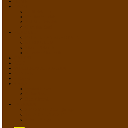
HOME
PROFIL
Profil Sekolah
Fasilitas Sekolah
Visi Misi Sekolah
Guru dan Staff
AKADEMIK
PERATURAN AKADEMIK
KURIKULUM
Silabus Sekolah
Kalender Akademik
GALERI
PPDB
VIDEO PEMBELAJARAN
KONTAK
E-Raport
SISWA
Prestasi Siswa
Daftar Siswa
Data Alumni
LAYANAN
SIPP SMP N 2 Cangkringan
TATA KELOLA SIPP
Saluran Pengaduan