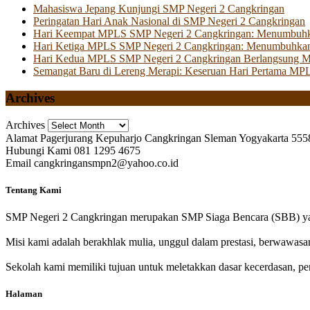
Mahasiswa Jepang Kunjungi SMP Negeri 2 Cangkringan
Peringatan Hari Anak Nasional di SMP Negeri 2 Cangkringan
Hari Keempat MPLS SMP Negeri 2 Cangkringan: Menumbuhkan 
Hari Ketiga MPLS SMP Negeri 2 Cangkringan: Menumbuhkan
Hari Kedua MPLS SMP Negeri 2 Cangkringan Berlangsung Mer
Semangat Baru di Lereng Merapi: Keseruan Hari Pertama MP
Archives
Archives
Alamat
Pagerjurang Kepuharjo Cangkringan Sleman Yogyakarta 555
Hubungi Kami
081 1295 4675
Email
cangkringansmpn2@yahoo.co.id
Tentang Kami
SMP Negeri 2 Cangkringan merupakan SMP Siaga Bencara (SBB) yan
Misi kami adalah berakhlak mulia, unggul dalam prestasi, berwawasa
Sekolah kami memiliki tujuan untuk meletakkan dasar kecerdasan, pen
Halaman