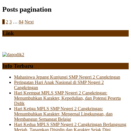
Posts pagination
1
2
3
…
84
Next
Link
Info Terbaru
Mahasiswa Jepang Kunjungi SMP Negeri 2 Cangkringan
Peringatan Hari Anak Nasional di SMP Negeri 2
Cangkringan
Hari Keempat MPLS SMP Negeri 2 Cangkringan:
Menumbuhkan Karakter, Kepedulian, dan Potensi Peserta
Didik
Hari Ketiga MPLS SMP Negeri 2 Cangkringan:
Menumbuhkan Karakter, Mengenal Lingkungan, dan
Membangun Semangat Belajar
Hari Kedua MPLS SMP Negeri 2 Cangkringan Berlangsung
Meriah, Tanamkan Disiplin dan Karakter Sejak Dini