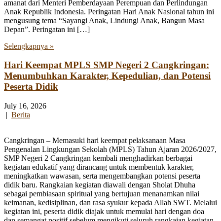
amanat dari Menteri Pemberdayaan Perempuan dan Perlindungan
Anak Republik Indonesia. Peringatan Hari Anak Nasional tahun ini
mengusung tema “Sayangi Anak, Lindungi Anak, Bangun Masa
Depan”. Peringatan ini […]
Selengkapnya »
Hari Keempat MPLS SMP Negeri 2 Cangkringan:
Menumbuhkan Karakter, Kepedulian, dan Potensi
Peserta Didik
July 16, 2026
|
Berita
Cangkringan – Memasuki hari keempat pelaksanaan Masa
Pengenalan Lingkungan Sekolah (MPLS) Tahun Ajaran 2026/2027,
SMP Negeri 2 Cangkringan kembali menghadirkan berbagai
kegiatan edukatif yang dirancang untuk membentuk karakter,
meningkatkan wawasan, serta mengembangkan potensi peserta
didik baru. Rangkaian kegiatan diawali dengan Sholat Dhuha
sebagai pembiasaan spiritual yang bertujuan menanamkan nilai
keimanan, kedisiplinan, dan rasa syukur kepada Allah SWT. Melalui
kegiatan ini, peserta didik diajak untuk memulai hari dengan doa
dan semangat positif sebelum mengikuti seluruh rangkaian kegiatan