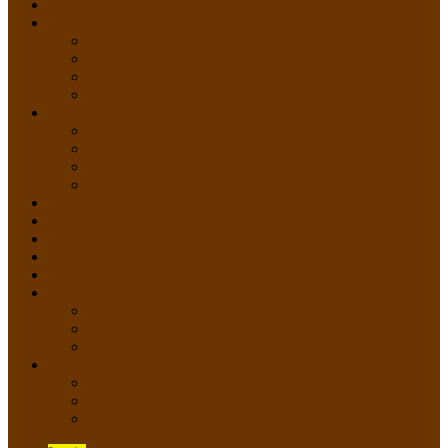
HOME
PROFIL
Profil Sekolah
Fasilitas Sekolah
Visi Misi Sekolah
Guru dan Staff
AKADEMIK
PERATURAN AKADEMIK
KURIKULUM
Silabus Sekolah
Kalender Akademik
GALERI
PPDB
VIDEO PEMBELAJARAN
KONTAK
E-Raport
SISWA
Prestasi Siswa
Daftar Siswa
Data Alumni
LAYANAN
SIPP SMP N 2 Cangkringan
TATA KELOLA SIPP
Saluran Pengaduan