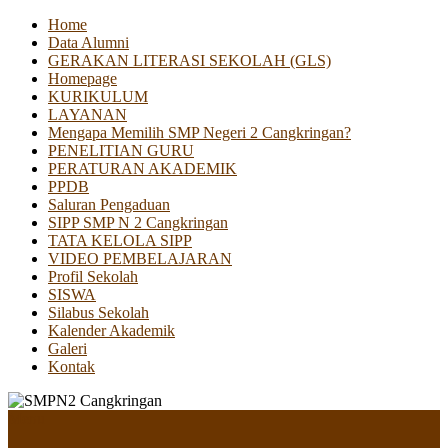
Home
Data Alumni
GERAKAN LITERASI SEKOLAH (GLS)
Homepage
KURIKULUM
LAYANAN
Mengapa Memilih SMP Negeri 2 Cangkringan?
PENELITIAN GURU
PERATURAN AKADEMIK
PPDB
Saluran Pengaduan
SIPP SMP N 2 Cangkringan
TATA KELOLA SIPP
VIDEO PEMBELAJARAN
Profil Sekolah
SISWA
Silabus Sekolah
Kalender Akademik
Galeri
Kontak
Menu