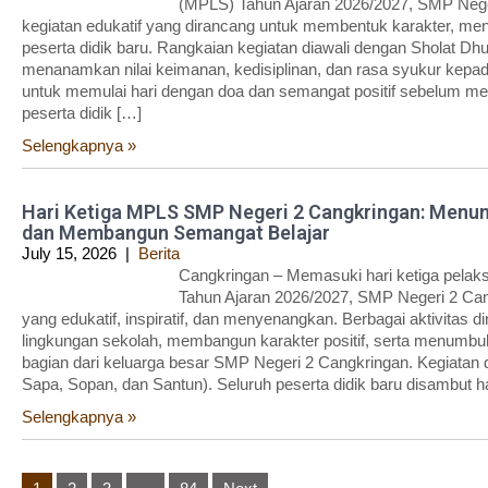
(MPLS) Tahun Ajaran 2026/2027, SMP Nege
kegiatan edukatif yang dirancang untuk membentuk karakter, m
peserta didik baru. Rangkaian kegiatan diawali dengan Sholat Dh
menanamkan nilai keimanan, kedisiplinan, dan rasa syukur kepada 
untuk memulai hari dengan doa dan semangat positif sebelum men
peserta didik […]
Selengkapnya »
Hari Ketiga MPLS SMP Negeri 2 Cangkringan: Menu
dan Membangun Semangat Belajar
July 15, 2026
|
Berita
Cangkringan – Memasuki hari ketiga pela
Tahun Ajaran 2026/2027, SMP Negeri 2 Can
yang edukatif, inspiratif, dan menyenangkan. Berbagai aktivitas
lingkungan sekolah, membangun karakter positif, serta menumbu
bagian dari keluarga besar SMP Negeri 2 Cangkringan. Kegiata
Sapa, Sopan, dan Santun). Seluruh peserta didik baru disambut h
Selengkapnya »
Posts