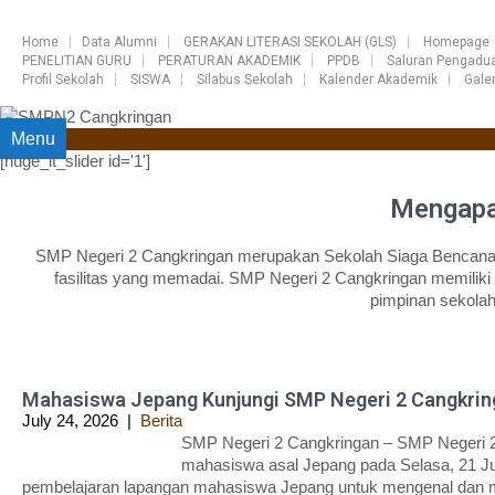
Home
Data Alumni
GERAKAN LITERASI SEKOLAH (GLS)
Homepage
PENELITIAN GURU
PERATURAN AKADEMIK
PPDB
Saluran Pengadu
Profil Sekolah
SISWA
Silabus Sekolah
Kalender Akademik
Galer
Menu
[huge_it_slider id='1']
Mengapa
SMP Negeri 2 Cangkringan merupakan Sekolah Siaga Bencana (S
fasilitas yang memadai. SMP Negeri 2 Cangkringan memiliki 
pimpinan sekola
Mahasiswa Jepang Kunjungi SMP Negeri 2 Cangkrin
July 24, 2026
|
Berita
SMP Negeri 2 Cangkringan – SMP Negeri 2
mahasiswa asal Jepang pada Selasa, 21 Jul
pembelajaran lapangan mahasiswa Jepang untuk mengenal dan m