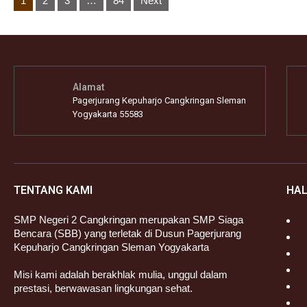
1
2
3
…
84
Next
pagination
Alamat
Pagerjurang Kepuharjo Cangkringan Sleman
Yogyakarta 55583
TENTANG KAMI
HA
SMP Negeri 2 Cangkringan merupakan SMP Siaga
Bencara (SBB) yang terletak di Dusun Pagerjurang
Kepuharjo Cangkringan Sleman Yogyakarta
Misi kami adalah berakhlak mulia, unggul dalam
prestasi, berwawasan lingkungan sehat.