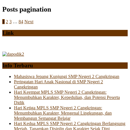
Posts pagination
1
2
3
…
84
Next
Link
Info Terbaru
Mahasiswa Jepang Kunjungi SMP Negeri 2 Cangkringan
Peringatan Hari Anak Nasional di SMP Negeri 2
Cangkringan
Hari Keempat MPLS SMP Negeri 2 Cangkringan:
Menumbuhkan Karakter, Kepedulian, dan Potensi Peserta
Didik
Hari Ketiga MPLS SMP Negeri 2 Cangkringan:
Menumbuhkan Karakter, Mengenal Lingkungan, dan
Membangun Semangat Belajar
Hari Kedua MPLS SMP Negeri 2 Cangkringan Berlangsung
Meriah, Tanamkan Disiplin dan Karakter Sejak Dini