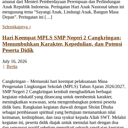
amanat dari Menteri Pemberdayaan Perempuan dan Perlindungan
Anak Republik Indonesia. Peringatan Hari Anak Nasional tahun ini
mengusung tema “Sayangi Anak, Lindungi Anak, Bangun Masa
Depan”. Peringatan ini […]
Selengkapnya »
Hari Keempat MPLS SMP Negeri 2 Cangkringan:
Menumbuhkan Karakter, Kepedulian, dan Potensi
Peserta Didik
July 16, 2026
|
Berita
Cangkringan – Memasuki hari keempat pelaksanaan Masa
Pengenalan Lingkungan Sekolah (MPLS) Tahun Ajaran 2026/2027,
SMP Negeri 2 Cangkringan kembali menghadirkan berbagai
kegiatan edukatif yang dirancang untuk membentuk karakter,
meningkatkan wawasan, serta mengembangkan potensi peserta
didik baru. Rangkaian kegiatan diawali dengan Sholat Dhuha
sebagai pembiasaan spiritual yang bertujuan menanamkan nilai
keimanan, kedisiplinan, dan rasa syukur kepada Allah SWT. Melalui
kegiatan ini, peserta didik diajak untuk memulai hari dengan doa
dan semangat positif sebelum mengikuti seluruh rangkaian kegiatan