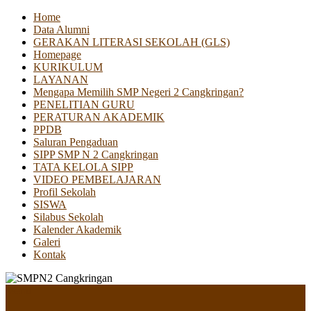
Home
Data Alumni
GERAKAN LITERASI SEKOLAH (GLS)
Homepage
KURIKULUM
LAYANAN
Mengapa Memilih SMP Negeri 2 Cangkringan?
PENELITIAN GURU
PERATURAN AKADEMIK
PPDB
Saluran Pengaduan
SIPP SMP N 2 Cangkringan
TATA KELOLA SIPP
VIDEO PEMBELAJARAN
Profil Sekolah
SISWA
Silabus Sekolah
Kalender Akademik
Galeri
Kontak
Menu