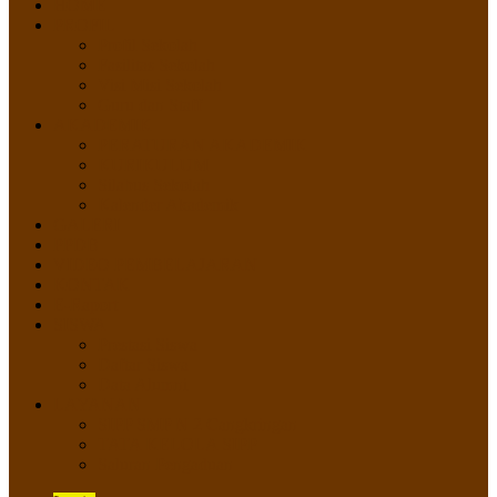
HOME
PROFIL
Profil Sekolah
Fasilitas Sekolah
Visi Misi Sekolah
Guru dan Staff
AKADEMIK
PERATURAN AKADEMIK
KURIKULUM
Silabus Sekolah
Kalender Akademik
GALERI
PPDB
VIDEO PEMBELAJARAN
KONTAK
E-Raport
SISWA
Prestasi Siswa
Daftar Siswa
Data Alumni
LAYANAN
SIPP SMP N 2 Cangkringan
TATA KELOLA SIPP
Saluran Pengaduan