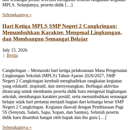
MPLS. Selanjutnya, peserta didik […]
Selengkapnya »
Hari Ketiga MPLS SMP Negeri 2 Cangkringan:
Menumbuhkan Karakter, Mengenal Lingkungan,
dan Membangun Semangat Belajar
July 15, 2026
|
Berita
Cangkringan – Memasuki hari ketiga pelaksanaan Masa Pengenalan
Lingkungan Sekolah (MPLS) Tahun Ajaran 2026/2027, SMP
Negeri 2 Cangkringan kembali menghadirkan rangkaian kegiatan
yang edukatif, inspiratif, dan menyenangkan. Berbagai aktivitas
dirancang untuk membantu peserta didik baru mengenal lingkungan
sekolah, membangun karakter positif, serta menumbuhkan semangat
belajar sejak hari pertama menjadi bagian dari keluarga besar SMP
Negeri 2 Cangkringan. Kegiatan diawali dengan Pembiasaan Pagi
5S (Senyum, Salam, Sapa, Sopan, dan Santun). Seluruh peserta
didik baru disambut hangat oleh bapak dan ibu guru […]
Selengkapnya »