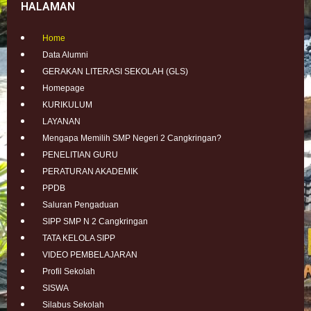
HALAMAN
Home
Data Alumni
GERAKAN LITERASI SEKOLAH (GLS)
Homepage
KURIKULUM
LAYANAN
Mengapa Memilih SMP Negeri 2 Cangkringan?
PENELITIAN GURU
PERATURAN AKADEMIK
PPDB
Saluran Pengaduan
SIPP SMP N 2 Cangkringan
TATA KELOLA SIPP
VIDEO PEMBELAJARAN
Profil Sekolah
SISWA
Silabus Sekolah