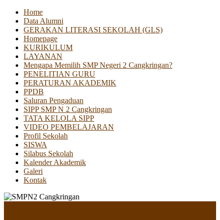
Home
Data Alumni
GERAKAN LITERASI SEKOLAH (GLS)
Homepage
KURIKULUM
LAYANAN
Mengapa Memilih SMP Negeri 2 Cangkringan?
PENELITIAN GURU
PERATURAN AKADEMIK
PPDB
Saluran Pengaduan
SIPP SMP N 2 Cangkringan
TATA KELOLA SIPP
VIDEO PEMBELAJARAN
Profil Sekolah
SISWA
Silabus Sekolah
Kalender Akademik
Galeri
Kontak
Menu