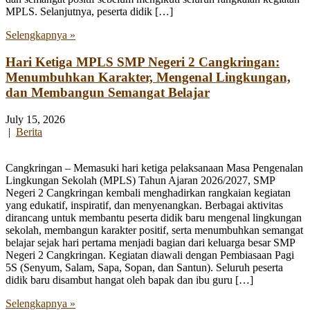
MPLS. Selanjutnya, peserta didik […]
Selengkapnya »
Hari Ketiga MPLS SMP Negeri 2 Cangkringan:
Menumbuhkan Karakter, Mengenal Lingkungan,
dan Membangun Semangat Belajar
July 15, 2026
|
Berita
Cangkringan – Memasuki hari ketiga pelaksanaan Masa Pengenalan
Lingkungan Sekolah (MPLS) Tahun Ajaran 2026/2027, SMP
Negeri 2 Cangkringan kembali menghadirkan rangkaian kegiatan
yang edukatif, inspiratif, dan menyenangkan. Berbagai aktivitas
dirancang untuk membantu peserta didik baru mengenal lingkungan
sekolah, membangun karakter positif, serta menumbuhkan semangat
belajar sejak hari pertama menjadi bagian dari keluarga besar SMP
Negeri 2 Cangkringan. Kegiatan diawali dengan Pembiasaan Pagi
5S (Senyum, Salam, Sapa, Sopan, dan Santun). Seluruh peserta
didik baru disambut hangat oleh bapak dan ibu guru […]
Selengkapnya »