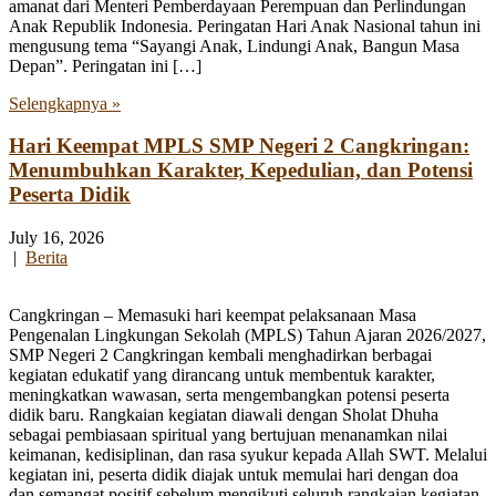
amanat dari Menteri Pemberdayaan Perempuan dan Perlindungan
Anak Republik Indonesia. Peringatan Hari Anak Nasional tahun ini
mengusung tema “Sayangi Anak, Lindungi Anak, Bangun Masa
Depan”. Peringatan ini […]
Selengkapnya »
Hari Keempat MPLS SMP Negeri 2 Cangkringan:
Menumbuhkan Karakter, Kepedulian, dan Potensi
Peserta Didik
July 16, 2026
|
Berita
Cangkringan – Memasuki hari keempat pelaksanaan Masa
Pengenalan Lingkungan Sekolah (MPLS) Tahun Ajaran 2026/2027,
SMP Negeri 2 Cangkringan kembali menghadirkan berbagai
kegiatan edukatif yang dirancang untuk membentuk karakter,
meningkatkan wawasan, serta mengembangkan potensi peserta
didik baru. Rangkaian kegiatan diawali dengan Sholat Dhuha
sebagai pembiasaan spiritual yang bertujuan menanamkan nilai
keimanan, kedisiplinan, dan rasa syukur kepada Allah SWT. Melalui
kegiatan ini, peserta didik diajak untuk memulai hari dengan doa
dan semangat positif sebelum mengikuti seluruh rangkaian kegiatan