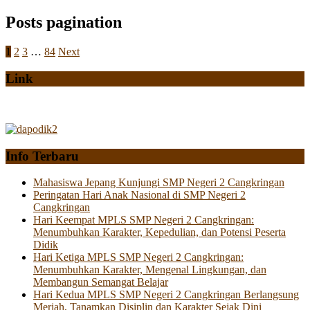
Posts pagination
1
2
3
…
84
Next
Link
Info Terbaru
Mahasiswa Jepang Kunjungi SMP Negeri 2 Cangkringan
Peringatan Hari Anak Nasional di SMP Negeri 2
Cangkringan
Hari Keempat MPLS SMP Negeri 2 Cangkringan:
Menumbuhkan Karakter, Kepedulian, dan Potensi Peserta
Didik
Hari Ketiga MPLS SMP Negeri 2 Cangkringan:
Menumbuhkan Karakter, Mengenal Lingkungan, dan
Membangun Semangat Belajar
Hari Kedua MPLS SMP Negeri 2 Cangkringan Berlangsung
Meriah, Tanamkan Disiplin dan Karakter Sejak Dini