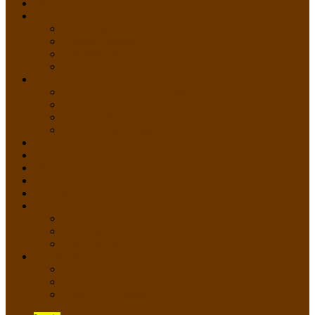
HOME
PROFIL
Profil Sekolah
Fasilitas Sekolah
Visi Misi Sekolah
Guru dan Staff
AKADEMIK
PERATURAN AKADEMIK
KURIKULUM
Silabus Sekolah
Kalender Akademik
GALERI
PPDB
VIDEO PEMBELAJARAN
KONTAK
E-Raport
SISWA
Prestasi Siswa
Daftar Siswa
Data Alumni
LAYANAN
SIPP SMP N 2 Cangkringan
TATA KELOLA SIPP
Saluran Pengaduan