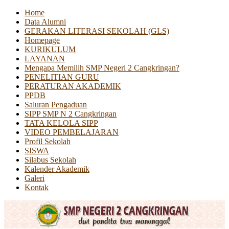
Home
Data Alumni
GERAKAN LITERASI SEKOLAH (GLS)
Homepage
KURIKULUM
LAYANAN
Mengapa Memilih SMP Negeri 2 Cangkringan?
PENELITIAN GURU
PERATURAN AKADEMIK
PPDB
Saluran Pengaduan
SIPP SMP N 2 Cangkringan
TATA KELOLA SIPP
VIDEO PEMBELAJARAN
Profil Sekolah
SISWA
Silabus Sekolah
Kalender Akademik
Galeri
Kontak