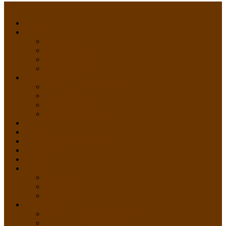
Menu
HOME
PROFIL
Profil Sekolah
Fasilitas Sekolah
Visi Misi Sekolah
Guru dan Staff
AKADEMIK
PERATURAN AKADEMIK
KURIKULUM
Silabus Sekolah
Kalender Akademik
GALERI
PPDB
VIDEO PEMBELAJARAN
KONTAK
E-Raport
SISWA
Prestasi Siswa
Daftar Siswa
Data Alumni
LAYANAN
SIPP SMP N 2 Cangkringan
TATA KELOLA SIPP