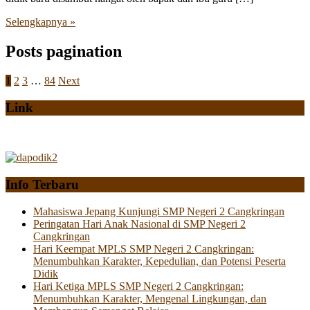
Selengkapnya »
Posts pagination
1
2
3
…
84
Next
Link
Info Terbaru
Mahasiswa Jepang Kunjungi SMP Negeri 2 Cangkringan
Peringatan Hari Anak Nasional di SMP Negeri 2
Cangkringan
Hari Keempat MPLS SMP Negeri 2 Cangkringan:
Menumbuhkan Karakter, Kepedulian, dan Potensi Peserta
Didik
Hari Ketiga MPLS SMP Negeri 2 Cangkringan:
Menumbuhkan Karakter, Mengenal Lingkungan, dan