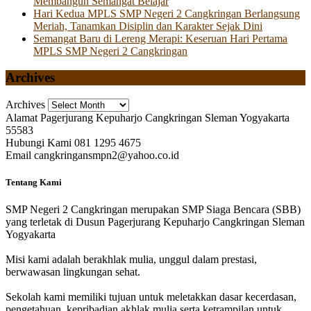
Membangun Semangat Belajar
Hari Kedua MPLS SMP Negeri 2 Cangkringan Berlangsung
Meriah, Tanamkan Disiplin dan Karakter Sejak Dini
Semangat Baru di Lereng Merapi: Keseruan Hari Pertama
MPLS SMP Negeri 2 Cangkringan
Archives
Archives
Alamat
Pagerjurang Kepuharjo Cangkringan Sleman Yogyakarta
55583
Hubungi Kami
081 1295 4675
Email
cangkringansmpn2@yahoo.co.id
Tentang Kami
SMP Negeri 2 Cangkringan merupakan SMP Siaga Bencara (SBB)
yang terletak di Dusun Pagerjurang Kepuharjo Cangkringan Sleman
Yogyakarta
Misi kami adalah berakhlak mulia, unggul dalam prestasi,
berwawasan lingkungan sehat.
Sekolah kami memiliki tujuan untuk meletakkan dasar kecerdasan,
pengetahuan, kepribadian akhlak mulia serta ketrampilan untuk