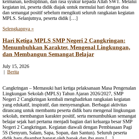
keimanan, kedisiplinan, dan rasa syukur kepada Allah SWT. Melalui
kegiatan ini, peserta didik diajak untuk memulai hari dengan doa
dan semangat positif sebelum mengikuti seluruh rangkaian kegiatan
MPLS. Selanjutnya, peserta didik […]
Selengkapnya »
Hari Ketiga MPLS SMP Negeri 2 Cangkringan:
Menumbuhkan Karakter, Mengenal Lingkungan,
dan Membangun Semangat Belajar
July 15, 2026
|
Berita
Cangkringan – Memasuki hari ketiga pelaksanaan Masa Pengenalan
Lingkungan Sekolah (MPLS) Tahun Ajaran 2026/2027, SMP
Negeri 2 Cangkringan kembali menghadirkan rangkaian kegiatan
yang edukatif, inspiratif, dan menyenangkan. Berbagai aktivitas
dirancang untuk membantu peserta didik baru mengenal lingkungan
sekolah, membangun karakter positif, serta menumbuhkan semangat
belajar sejak hari pertama menjadi bagian dari keluarga besar SMP
Negeri 2 Cangkringan. Kegiatan diawali dengan Pembiasaan Pagi
5S (Senyum, Salam, Sapa, Sopan, dan Santun). Seluruh peserta
didik baru disambut hangat oleh bapak dan ibu guru […]