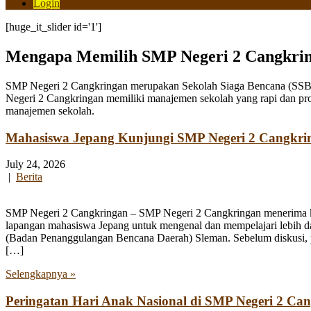
Login
[huge_it_slider id='1']
Mengapa Memilih SMP Negeri 2 Cangkri
SMP Negeri 2 Cangkringan merupakan Sekolah Siaga Bencana (SSB) y
Negeri 2 Cangkringan memiliki manajemen sekolah yang rapi dan pro
manajemen sekolah.
Mahasiswa Jepang Kunjungi SMP Negeri 2 Cangkri
July 24, 2026
|
Berita
SMP Negeri 2 Cangkringan – SMP Negeri 2 Cangkringan menerima kun
lapangan mahasiswa Jepang untuk mengenal dan mempelajari lebih 
(Badan Penanggulangan Bencana Daerah) Sleman. Sebelum diskusi, par
[…]
Selengkapnya »
Peringatan Hari Anak Nasional di SMP Negeri 2 Ca