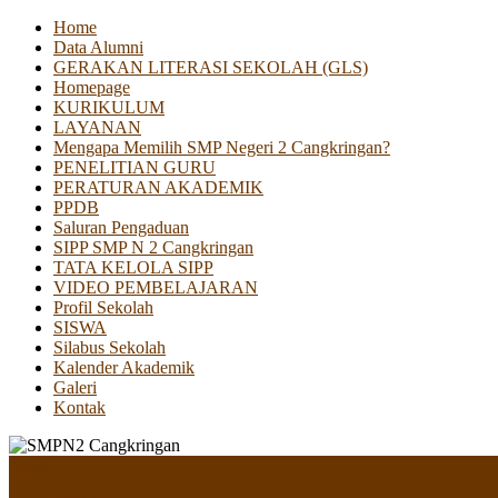
Home
Data Alumni
GERAKAN LITERASI SEKOLAH (GLS)
Homepage
KURIKULUM
LAYANAN
Mengapa Memilih SMP Negeri 2 Cangkringan?
PENELITIAN GURU
PERATURAN AKADEMIK
PPDB
Saluran Pengaduan
SIPP SMP N 2 Cangkringan
TATA KELOLA SIPP
VIDEO PEMBELAJARAN
Profil Sekolah
SISWA
Silabus Sekolah
Kalender Akademik
Galeri
Kontak
Menu