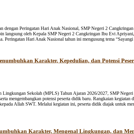
n dengan Peringatan Hari Anak Nasional, SMP Negeri 2 Cangkringan m
pin langsung oleh Kepala SMP Negeri 2 Cangkringan Ibu Evi Apriyani
. Peringatan Hari Anak Nasional tahun ini mengusung tema “Sayangi
umbuhkan Karakter, Kepedulian, dan Potensi Peser
n Lingkungan Sekolah (MPLS) Tahun Ajaran 2026/2027, SMP Negeri 2
rta mengembangkan potensi peserta didik baru. Rangkaian kegiatan d
kepada Allah SWT. Melalui kegiatan ini, peserta didik diajak untuk m
numbuhkan Karakter, Mengenal Lingkungan, dan Me