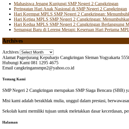
Mahasiswa Jepang Kunjungi SMP Negeri 2 Cangkringan
Peringatan Hari Anak Nasional di SMP Negeri 2 Cangkringan
Hari Keempat MPLS SMP Negeri 2 Cangkringan: Menumbuhkan 
Hari Ketiga MPLS SMP Negeri 2 Cangkringan: Menumbuhkan
Hari Kedua MPLS SMP Negeri 2 Cangkringan Berlangsung Mer
Semangat Baru di Lereng Merapi: Keseruan Hari Pertama MP
Archives
Archives
Alamat
Pagerjurang Kepuharjo Cangkringan Sleman Yogyakarta 555
Hubungi Kami
081 1295 4675
Email
cangkringansmpn2@yahoo.co.id
Tentang Kami
SMP Negeri 2 Cangkringan merupakan SMP Siaga Bencara (SBB) yan
Misi kami adalah berakhlak mulia, unggul dalam prestasi, berwawasa
Sekolah kami memiliki tujuan untuk meletakkan dasar kecerdasan, pen
Halaman