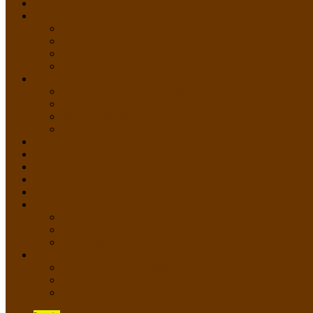
HOME
PROFIL
Profil Sekolah
Fasilitas Sekolah
Visi Misi Sekolah
Guru dan Staff
AKADEMIK
PERATURAN AKADEMIK
KURIKULUM
Silabus Sekolah
Kalender Akademik
GALERI
PPDB
VIDEO PEMBELAJARAN
KONTAK
E-Raport
SISWA
Prestasi Siswa
Daftar Siswa
Data Alumni
LAYANAN
SIPP SMP N 2 Cangkringan
TATA KELOLA SIPP
Saluran Pengaduan