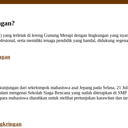
ngan?
ang terletak di lereng Gunung Merapi dengan lingkungan yang nyaman
fesional, serta memiliki tenaga pendidik yang handal, didukung sege
ngan
jungan dari sekelompok mahasiswa asal Jepang pada Selasa, 21 Juli
dalam mengenai Sekolah Siaga Bencana yang sudah diterapkan di SMP
a mahasiswa diarahkan untuk melihat pertunjukan karawitan dan tari o
ngkringan