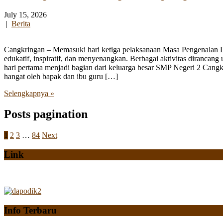
July 15, 2026
|
Berita
Cangkringan – Memasuki hari ketiga pelaksanaan Masa Pengenalan
edukatif, inspiratif, dan menyenangkan. Berbagai aktivitas diranca
hari pertama menjadi bagian dari keluarga besar SMP Negeri 2 Cangk
hangat oleh bapak dan ibu guru […]
Selengkapnya »
Posts pagination
1
2
3
…
84
Next
Link
Info Terbaru