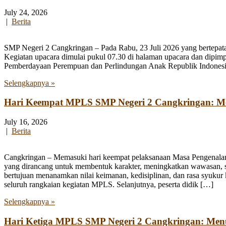
July 24, 2026
|
Berita
SMP Negeri 2 Cangkringan – Pada Rabu, 23 Juli 2026 yang bertepata
Kegiatan upacara dimulai pukul 07.30 di halaman upacara dan dipim
Pemberdayaan Perempuan dan Perlindungan Anak Republik Indonesia
Selengkapnya »
Hari Keempat MPLS SMP Negeri 2 Cangkringan: Men
July 16, 2026
|
Berita
Cangkringan – Memasuki hari keempat pelaksanaan Masa Pengenala
yang dirancang untuk membentuk karakter, meningkatkan wawasan, se
bertujuan menanamkan nilai keimanan, kedisiplinan, dan rasa syukur 
seluruh rangkaian kegiatan MPLS. Selanjutnya, peserta didik […]
Selengkapnya »
Hari Ketiga MPLS SMP Negeri 2 Cangkringan: Me