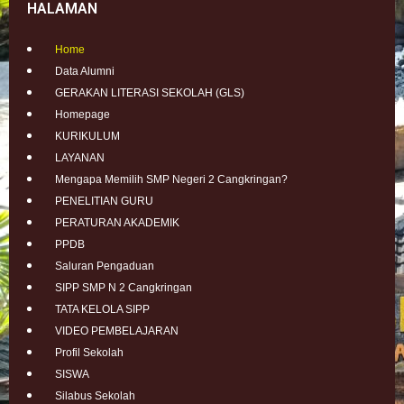
HALAMAN
Home
Data Alumni
GERAKAN LITERASI SEKOLAH (GLS)
Homepage
KURIKULUM
LAYANAN
Mengapa Memilih SMP Negeri 2 Cangkringan?
PENELITIAN GURU
PERATURAN AKADEMIK
PPDB
Saluran Pengaduan
SIPP SMP N 2 Cangkringan
TATA KELOLA SIPP
VIDEO PEMBELAJARAN
Profil Sekolah
SISWA
Silabus Sekolah