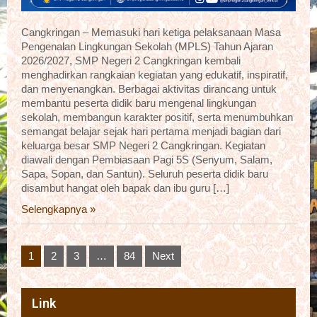
Cangkringan – Memasuki hari ketiga pelaksanaan Masa
Pengenalan Lingkungan Sekolah (MPLS) Tahun Ajaran
2026/2027, SMP Negeri 2 Cangkringan kembali
menghadirkan rangkaian kegiatan yang edukatif, inspiratif,
dan menyenangkan. Berbagai aktivitas dirancang untuk
membantu peserta didik baru mengenal lingkungan
sekolah, membangun karakter positif, serta menumbuhkan
semangat belajar sejak hari pertama menjadi bagian dari
keluarga besar SMP Negeri 2 Cangkringan. Kegiatan
diawali dengan Pembiasaan Pagi 5S (Senyum, Salam,
Sapa, Sopan, dan Santun). Seluruh peserta didik baru
disambut hangat oleh bapak dan ibu guru […]
Selengkapnya »
Posts
1
2
3
…
84
Next
pagination
Link