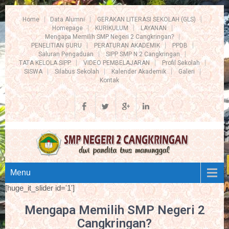
Home
Data Alumni
GERAKAN LITERASI SEKOLAH (GLS)
Homepage
KURIKULUM
LAYANAN
Mengapa Memilih SMP Negeri 2 Cangkringan?
PENELITIAN GURU
PERATURAN AKADEMIK
PPDB
Saluran Pengaduan
SIPP SMP N 2 Cangkringan
TATA KELOLA SIPP
VIDEO PEMBELAJARAN
Profil Sekolah
SISWA
Silabus Sekolah
Kalender Akademik
Galeri
Kontak
Menu
[huge_it_slider id='1']
Mengapa Memilih SMP Negeri 2
Cangkringan?