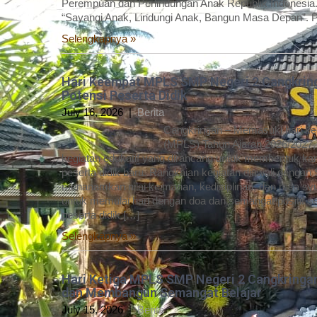
Perempuan dan Perlindungan Anak Republik Indonesia.
“Sayangi Anak, Lindungi Anak, Bangun Masa Depan”. Pe
Selengkapnya »
Hari Keempat MPLS SMP Negeri 2 Cangkring
Potensi Peserta Didik
July 16, 2026
|
Berita
Cangkringan – Memasuki hari k
(MPLS) Tahun Ajaran 2026/2027,
kegiatan edukatif yang dirancang untuk membentuk k
peserta didik baru. Rangkaian kegiatan diawali dengan
menanamkan nilai keimanan, kedisiplinan, dan rasa syuk
untuk memulai hari dengan doa dan semangat positif s
peserta didik […]
Selengkapnya »
Hari Ketiga MPLS SMP Negeri 2 Cangkringa
dan Membangun Semangat Belajar
July 15, 2026
|
Berita