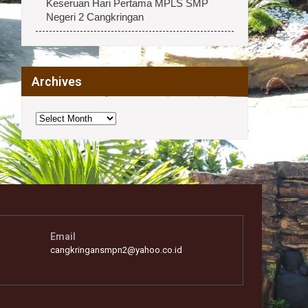
Keseruan Hari Pertama MPLS SMP
Negeri 2 Cangkringan
Archives
Archives
Email
cangkringansmpn2@yahoo.co.id