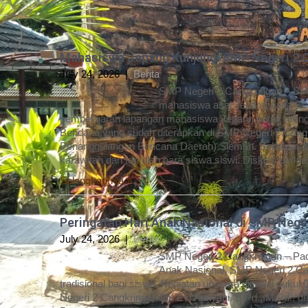
Mahasiswa Jepang Kunjungi SMP Negeri 2 
July 24, 2026
|
Berita
SMP Negeri 2 Cangkringan – SM
mahasiswa asal Jepang pada Sela
pembelajaran lapangan mahasiswa Jepang untuk menge
Bencana yang sudah diterapkan di SMP Negeri 2 Cangk
Penanggulangan Bencana Daerah) Sleman. Sebelum dis
karawitan dan tari oleh para siswa siswi. Diskusi berla
Selengkapnya »
Peringatan Hari Anak Nasional di SMP Nege
July 24, 2026
|
Berita
SMP Negeri 2 Cangkringan – Pada
Anak Nasional, SMP Negeri 2 C
tradisional bagi siswa. Kegiatan upacara dimulai puku
Negeri 2 Cangkringan Ibu Evi Apriyani, S.Pd., M.Pd.