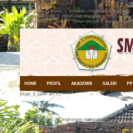
Home
Data Alumni
GERAKAN LITERASI SEKOLAH (GLS)
PENELITIAN GURU
PERATURAN AKADEMIK
PPDB
Salu
Profil Sekolah
SISWA
Silabus Sekolah
Kalender Akade
HOME
PROFIL
AKADEMIK
GALERI
PP
[huge_it_slider id='1']
Me
SMP Negeri 2 Cangkringan merupakan Sekolah Siaga 
fasilitas yang memadai. SMP Negeri 2 Cangkringan
pimpin