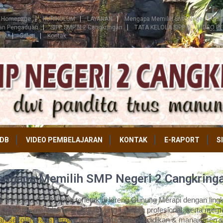
Homepage
KURIKULUM
LAYANAN
Mengapa Memilih SMP Negeri 2 Can
ran Pengaduan
SIPP SMP N 2 Cangkringan
TATA KELOLA SIPP
VIDEO P
mik
Galeri
Kontak
DB
VIDEO PEMBELAJARAN
KONTAK
E-RAPORT
S
ngapa Memilih SMP Negeri 2 Cangkring
Bencana (SSB) yang terletak di lereng Gunung Merapi dengan lingk
 memiliki manajemen sekolah yang rapi dan profesional, serta memil
an sekolah yang berpengalaman dibidang pendidikan & manajemen s