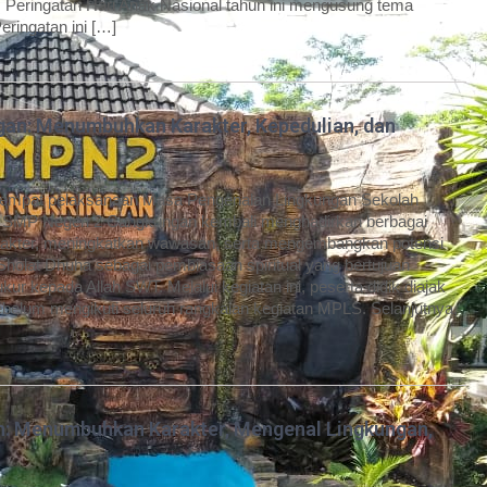
 Peringatan Hari Anak Nasional tahun ini mengusung tema
ringatan ini […]
an: Menumbuhkan Karakter, Kepedulian, dan
eempat pelaksanaan Masa Pengenalan Lingkungan Sekolah
 SMP Negeri 2 Cangkringan kembali menghadirkan berbagai
arakter, meningkatkan wawasan, serta mengembangkan potensi
 Sholat Dhuha sebagai pembiasaan spiritual yang bertujuan
ur kepada Allah SWT. Melalui kegiatan ini, peserta didik diajak
ebelum mengikuti seluruh rangkaian kegiatan MPLS. Selanjutnya,
n: Menumbuhkan Karakter, Mengenal Lingkungan,