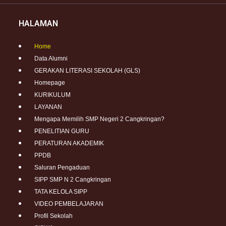
HALAMAN
Home
Data Alumni
GERAKAN LITERASI SEKOLAH (GLS)
Homepage
KURIKULUM
LAYANAN
Mengapa Memilih SMP Negeri 2 Cangkringan?
PENELITIAN GURU
PERATURAN AKADEMIK
PPDB
Saluran Pengaduan
SIPP SMP N 2 Cangkringan
TATA KELOLA SIPP
VIDEO PEMBELAJARAN
Profil Sekolah