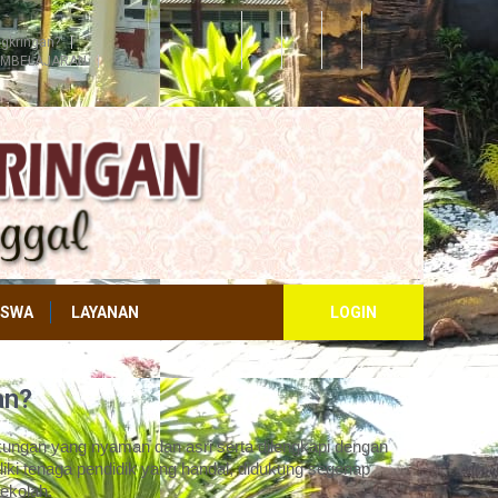
gkringan?
EMBELAJARAN
ISWA
LAYANAN
LOGIN
an?
ungan yang nyaman dan asri serta dilengkapi dengan
iki tenaga pendidik yang handal, didukung segenap
ekolah.