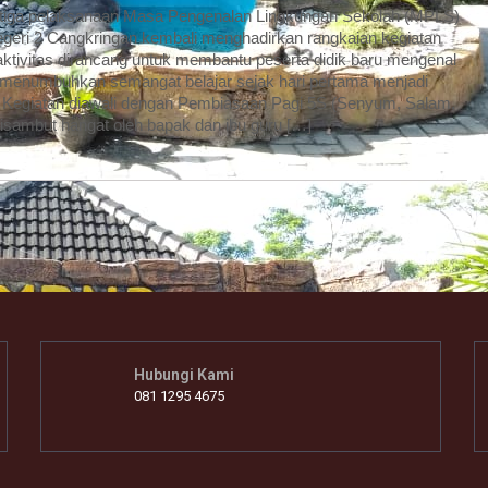
etiga pelaksanaan Masa Pengenalan Lingkungan Sekolah (MPLS)
geri 2 Cangkringan kembali menghadirkan rangkaian kegiatan
 aktivitas dirancang untuk membantu peserta didik baru mengenal
a menumbuhkan semangat belajar sejak hari pertama menjadi
. Kegiatan diawali dengan Pembiasaan Pagi 5S (Senyum, Salam,
disambut hangat oleh bapak dan ibu guru […]
Hubungi Kami
081 1295 4675