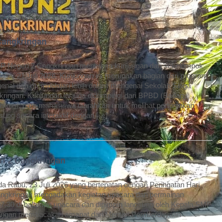
Cangkringan
P Negeri 2 Cangkringan menerima kunjungan dari sekelompok
sa, 21 Juli 2026. Kunjungan ini merupakan bagian dari program
nal dan mempelajari lebih dalam mengenai Sekolah Siaga
ringan. Kunjungan ini juga didampingi dari BPBD (Badan
kusi, para mahasiswa diarahkan untuk melihat pertunjukan
nsung secara interaktif dengan […]
ri 2 Cangkringan
 Rabu, 23 Juli 2026 yang bertepatan dengan Peringatan Hari
angkringan mengadakan kegiatan upacara dan permainan
l 07.30 di halaman upacara dan dipimpin langsung oleh Kepala SMP
, dengan membacakan amanat dari Menteri Pemberdayaan