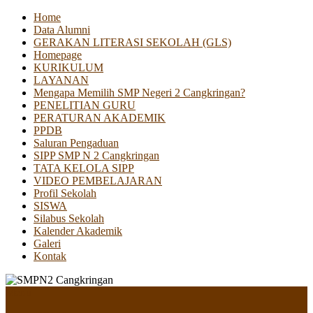
Home
Data Alumni
GERAKAN LITERASI SEKOLAH (GLS)
Homepage
KURIKULUM
LAYANAN
Mengapa Memilih SMP Negeri 2 Cangkringan?
PENELITIAN GURU
PERATURAN AKADEMIK
PPDB
Saluran Pengaduan
SIPP SMP N 2 Cangkringan
TATA KELOLA SIPP
VIDEO PEMBELAJARAN
Profil Sekolah
SISWA
Silabus Sekolah
Kalender Akademik
Galeri
Kontak
Menu