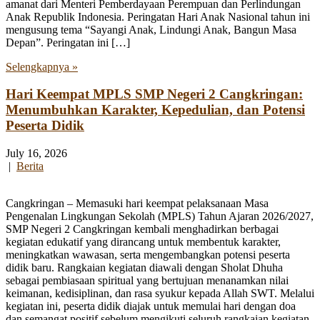
amanat dari Menteri Pemberdayaan Perempuan dan Perlindungan
Anak Republik Indonesia. Peringatan Hari Anak Nasional tahun ini
mengusung tema “Sayangi Anak, Lindungi Anak, Bangun Masa
Depan”. Peringatan ini […]
Selengkapnya »
Hari Keempat MPLS SMP Negeri 2 Cangkringan:
Menumbuhkan Karakter, Kepedulian, dan Potensi
Peserta Didik
July 16, 2026
|
Berita
Cangkringan – Memasuki hari keempat pelaksanaan Masa
Pengenalan Lingkungan Sekolah (MPLS) Tahun Ajaran 2026/2027,
SMP Negeri 2 Cangkringan kembali menghadirkan berbagai
kegiatan edukatif yang dirancang untuk membentuk karakter,
meningkatkan wawasan, serta mengembangkan potensi peserta
didik baru. Rangkaian kegiatan diawali dengan Sholat Dhuha
sebagai pembiasaan spiritual yang bertujuan menanamkan nilai
keimanan, kedisiplinan, dan rasa syukur kepada Allah SWT. Melalui
kegiatan ini, peserta didik diajak untuk memulai hari dengan doa
dan semangat positif sebelum mengikuti seluruh rangkaian kegiatan