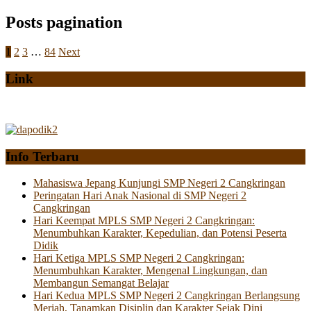
Posts pagination
1
2
3
…
84
Next
Link
Info Terbaru
Mahasiswa Jepang Kunjungi SMP Negeri 2 Cangkringan
Peringatan Hari Anak Nasional di SMP Negeri 2
Cangkringan
Hari Keempat MPLS SMP Negeri 2 Cangkringan:
Menumbuhkan Karakter, Kepedulian, dan Potensi Peserta
Didik
Hari Ketiga MPLS SMP Negeri 2 Cangkringan:
Menumbuhkan Karakter, Mengenal Lingkungan, dan
Membangun Semangat Belajar
Hari Kedua MPLS SMP Negeri 2 Cangkringan Berlangsung
Meriah, Tanamkan Disiplin dan Karakter Sejak Dini