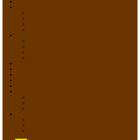
HOME
PROFIL
Profil Sekolah
Fasilitas Sekolah
Visi Misi Sekolah
Guru dan Staff
AKADEMIK
PERATURAN AKADEMIK
KURIKULUM
Silabus Sekolah
Kalender Akademik
GALERI
PPDB
VIDEO PEMBELAJARAN
KONTAK
E-Raport
SISWA
Prestasi Siswa
Daftar Siswa
Data Alumni
LAYANAN
SIPP SMP N 2 Cangkringan
TATA KELOLA SIPP
Saluran Pengaduan