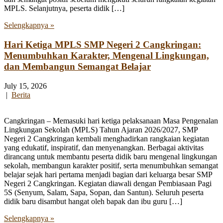
MPLS. Selanjutnya, peserta didik […]
Selengkapnya »
Hari Ketiga MPLS SMP Negeri 2 Cangkringan:
Menumbuhkan Karakter, Mengenal Lingkungan,
dan Membangun Semangat Belajar
July 15, 2026
|
Berita
Cangkringan – Memasuki hari ketiga pelaksanaan Masa Pengenalan
Lingkungan Sekolah (MPLS) Tahun Ajaran 2026/2027, SMP
Negeri 2 Cangkringan kembali menghadirkan rangkaian kegiatan
yang edukatif, inspiratif, dan menyenangkan. Berbagai aktivitas
dirancang untuk membantu peserta didik baru mengenal lingkungan
sekolah, membangun karakter positif, serta menumbuhkan semangat
belajar sejak hari pertama menjadi bagian dari keluarga besar SMP
Negeri 2 Cangkringan. Kegiatan diawali dengan Pembiasaan Pagi
5S (Senyum, Salam, Sapa, Sopan, dan Santun). Seluruh peserta
didik baru disambut hangat oleh bapak dan ibu guru […]
Selengkapnya »