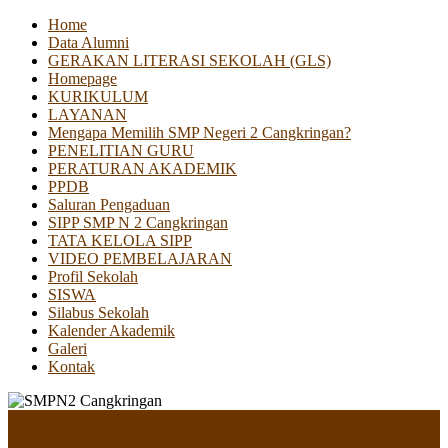
Home
Data Alumni
GERAKAN LITERASI SEKOLAH (GLS)
Homepage
KURIKULUM
LAYANAN
Mengapa Memilih SMP Negeri 2 Cangkringan?
PENELITIAN GURU
PERATURAN AKADEMIK
PPDB
Saluran Pengaduan
SIPP SMP N 2 Cangkringan
TATA KELOLA SIPP
VIDEO PEMBELAJARAN
Profil Sekolah
SISWA
Silabus Sekolah
Kalender Akademik
Galeri
Kontak
Menu