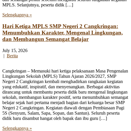
MPLS. Selanjutnya, peserta didik […]
Selengkapnya »
Hari Ketiga MPLS SMP Negeri 2 Cangkringan:
Menumbuhkan Karakter, Mengenal Lingkungan,
dan Membangun Semangat Belajar
July 15, 2026
|
Berita
Cangkringan – Memasuki hari ketiga pelaksanaan Masa Pengenalan
Lingkungan Sekolah (MPLS) Tahun Ajaran 2026/2027, SMP
Negeri 2 Cangkringan kembali menghadirkan rangkaian kegiatan
yang edukatif, inspiratif, dan menyenangkan. Berbagai aktivitas
dirancang untuk membantu peserta didik baru mengenal lingkungan
sekolah, membangun karakter positif, serta menumbuhkan semangat
belajar sejak hari pertama menjadi bagian dari keluarga besar SMP
Negeri 2 Cangkringan. Kegiatan diawali dengan Pembiasaan Pagi
5S (Senyum, Salam, Sapa, Sopan, dan Santun). Seluruh peserta
didik baru disambut hangat oleh bapak dan ibu guru […]
Selengkapnya »