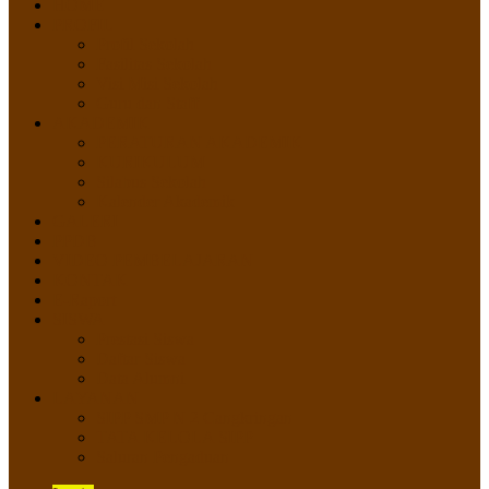
HOME
PROFIL
Profil Sekolah
Fasilitas Sekolah
Visi Misi Sekolah
Guru dan Staff
AKADEMIK
PERATURAN AKADEMIK
KURIKULUM
Silabus Sekolah
Kalender Akademik
GALERI
PPDB
VIDEO PEMBELAJARAN
KONTAK
E-Raport
SISWA
Prestasi Siswa
Daftar Siswa
Data Alumni
LAYANAN
SIPP SMP N 2 Cangkringan
TATA KELOLA SIPP
Saluran Pengaduan