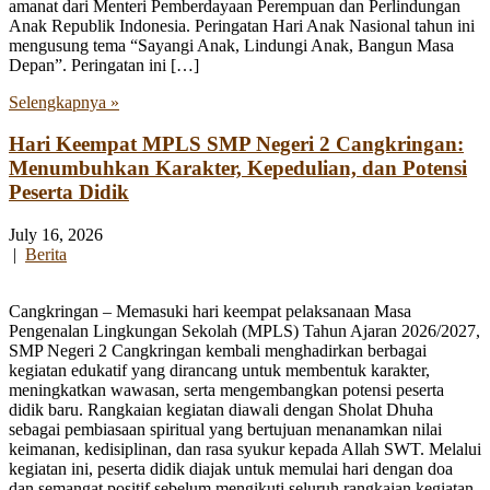
amanat dari Menteri Pemberdayaan Perempuan dan Perlindungan
Anak Republik Indonesia. Peringatan Hari Anak Nasional tahun ini
mengusung tema “Sayangi Anak, Lindungi Anak, Bangun Masa
Depan”. Peringatan ini […]
Selengkapnya »
Hari Keempat MPLS SMP Negeri 2 Cangkringan:
Menumbuhkan Karakter, Kepedulian, dan Potensi
Peserta Didik
July 16, 2026
|
Berita
Cangkringan – Memasuki hari keempat pelaksanaan Masa
Pengenalan Lingkungan Sekolah (MPLS) Tahun Ajaran 2026/2027,
SMP Negeri 2 Cangkringan kembali menghadirkan berbagai
kegiatan edukatif yang dirancang untuk membentuk karakter,
meningkatkan wawasan, serta mengembangkan potensi peserta
didik baru. Rangkaian kegiatan diawali dengan Sholat Dhuha
sebagai pembiasaan spiritual yang bertujuan menanamkan nilai
keimanan, kedisiplinan, dan rasa syukur kepada Allah SWT. Melalui
kegiatan ini, peserta didik diajak untuk memulai hari dengan doa
dan semangat positif sebelum mengikuti seluruh rangkaian kegiatan