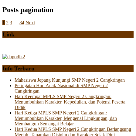
Posts pagination
1
2
3
…
84
Next
Link
Info Terbaru
Mahasiswa Jepang Kunjungi SMP Negeri 2 Cangkringan
Peringatan Hari Anak Nasional di SMP Negeri 2
Cangkringan
Hari Keempat MPLS SMP Negeri 2 Cangkringan:
Menumbuhkan Karakter, Kepedulian, dan Potensi Peserta
Didik
Hari Ketiga MPLS SMP Negeri 2 Cangkringan:
Menumbuhkan Karakter, Mengenal Lingkungan, dan
Membangun Semangat Belajar
Hari Kedua MPLS SMP Negeri 2 Cangkringan Berlangsung
Meriah, Tanamkan Disiplin dan Karakter Sejak Dini