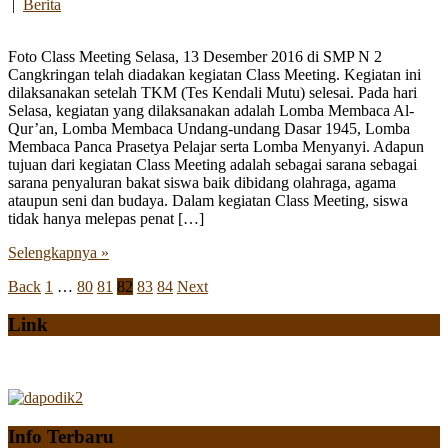
|
Berita
Foto Class Meeting Selasa, 13 Desember 2016 di SMP N 2
Cangkringan telah diadakan kegiatan Class Meeting. Kegiatan ini
dilaksanakan setelah TKM (Tes Kendali Mutu) selesai. Pada hari
Selasa, kegiatan yang dilaksanakan adalah Lomba Membaca Al-
Qur’an, Lomba Membaca Undang-undang Dasar 1945, Lomba
Membaca Panca Prasetya Pelajar serta Lomba Menyanyi. Adapun
tujuan dari kegiatan Class Meeting adalah sebagai sarana sebagai
sarana penyaluran bakat siswa baik dibidang olahraga, agama
ataupun seni dan budaya. Dalam kegiatan Class Meeting, siswa
tidak hanya melepas penat […]
Selengkapnya »
Posts
Back
1
…
80
81
82
83
84
Next
pagination
Link
Info Terbaru