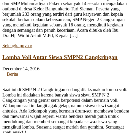
dan SMP Muhamadiyah Pakem sebanyak 14 sekolah mengadakan
outbond di desa Kelor Bangunkerto Turi Sleman. Peserta yang
berjumlah 233 orang yang terdiri dari guru karyawan dan kepala
sekolah berbaur dalam kebersamaan, SMP Negeri 2 Cangkringan
yang mengikuti kegiatan sebanyak 16 orang, mengikuti kegiatan
dengan semangat dan penuh keceriaan. Acara dibuka oleh Ibu
Dra.Hj. Widhi Astuti M.Pd, Kepala […]
Selengkapnya »
Lomba Voli Antar Siswa SMPN2 Cangkringan
December 14, 2016
|
Berita
Saat ini di SMP N 2 Cangkringan sedang dilaksanakan lomba voli.
Lomba ini diadakan karena banyak siswa siswi SMP N 2
Cangkringan yang gemar serta berpotensi dalam bermain voli.
Walaupun saat ini langit agak gelap, namun siswa siswi sangat
antusias. Ada kelompok yang bermain drum-set, membawa bendera
dan mewarnai wajah seperti warna bendera merah putih untuk
mendukung dan memberi semangat kepada siswa-siswa yang
mengikuti lomba. Suasana sangat meriah dan gembira. Semangat
anak-anak!!!