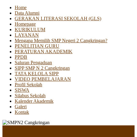
Home
Data Alumni
GERAKAN LITERASI SEKOLAH (GLS)
Homepage
KURIKULUM
LAYANAN
Mengapa Memilih SMP Negeri 2 Cangkringan?
PENELITIAN GURU
PERATURAN AKADEMIK
PPDB
Saluran Pengaduan
SIPP SMP N 2 Cangkringan
TATA KELOLA SIPP
VIDEO PEMBELAJARAN
Profil Sekolah
SISWA
Silabus Sekolah
Kalender Akademik
Galeri
Kontak
Menu