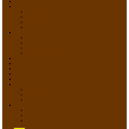
HOME
PROFIL
Profil Sekolah
Fasilitas Sekolah
Visi Misi Sekolah
Guru dan Staff
AKADEMIK
PERATURAN AKADEMIK
KURIKULUM
Silabus Sekolah
Kalender Akademik
GALERI
PPDB
VIDEO PEMBELAJARAN
KONTAK
E-Raport
SISWA
Prestasi Siswa
Daftar Siswa
Data Alumni
LAYANAN
SIPP SMP N 2 Cangkringan
TATA KELOLA SIPP
Saluran Pengaduan