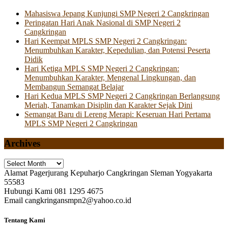
Mahasiswa Jepang Kunjungi SMP Negeri 2 Cangkringan
Peringatan Hari Anak Nasional di SMP Negeri 2
Cangkringan
Hari Keempat MPLS SMP Negeri 2 Cangkringan:
Menumbuhkan Karakter, Kepedulian, dan Potensi Peserta
Didik
Hari Ketiga MPLS SMP Negeri 2 Cangkringan:
Menumbuhkan Karakter, Mengenal Lingkungan, dan
Membangun Semangat Belajar
Hari Kedua MPLS SMP Negeri 2 Cangkringan Berlangsung
Meriah, Tanamkan Disiplin dan Karakter Sejak Dini
Semangat Baru di Lereng Merapi: Keseruan Hari Pertama
MPLS SMP Negeri 2 Cangkringan
Archives
Archives
Alamat
Pagerjurang Kepuharjo Cangkringan Sleman Yogyakarta
55583
Hubungi Kami
081 1295 4675
Email
cangkringansmpn2@yahoo.co.id
Tentang Kami