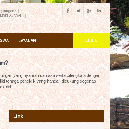
gkringan?
EMBELAJARAN
ISWA
LAYANAN
LOGIN
an?
ungan yang nyaman dan asri serta dilengkapi dengan
iki tenaga pendidik yang handal, didukung segenap
ekolah.
Link