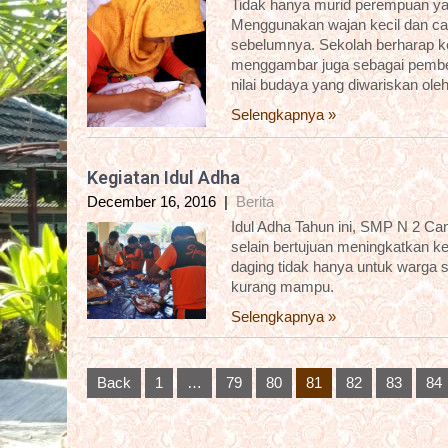
Tidak hanya murid perempuan yan
Menggunakan wajan kecil dan can
sebelumnya. Sekolah berharap k
menggambar juga sebagai pembent
nilai budaya yang diwariskan ole
Selengkapnya »
Kegiatan Idul Adha
December 16, 2016
|
Berita
Idul Adha Tahun ini, SMP N 2 Ca
selain bertujuan meningkatkan k
daging tidak hanya untuk warga s
kurang mampu.
Selengkapnya »
Posts
Back
1
…
79
80
81
82
83
84
pagination