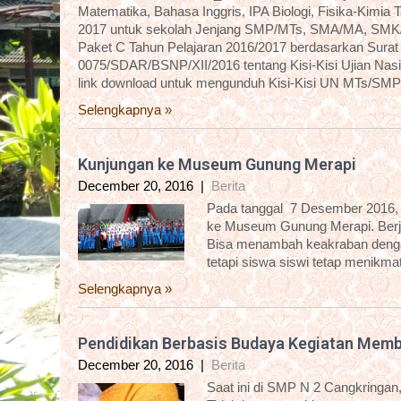
Matematika, Bahasa Inggris, IPA Biologi, Fisika-Kimi
2017 untuk sekolah Jenjang SMP/MTs, SMA/MA, SMK/
Paket C Tahun Pelajaran 2016/2017 berdasarkan Sura
0075/SDAR/BSNP/XII/2016 tentang Kisi-Kisi Ujian Nasi
link download untuk mengunduh Kisi-Kisi UN MTs/SMP 
Selengkapnya »
Kunjungan ke Museum Gunung Merapi
December 20, 2016
|
Berita
Pada tanggal 7 Desember 2016, 
ke Museum Gunung Merapi. Berj
Bisa menambah keakraban dengan
tetapi siswa siswi tetap menikma
Selengkapnya »
Pendidikan Berbasis Budaya Kegiatan Memb
December 20, 2016
|
Berita
Saat ini di SMP N 2 Cangkringan