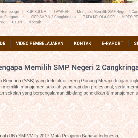
Homepage
KURIKULUM
LAYANAN
Mengapa Memilih SMP Negeri 2 Can
ran Pengaduan
SIPP SMP N 2 Cangkringan
TATA KELOLA SIPP
VIDEO P
mik
Galeri
Kontak
DB
VIDEO PEMBELAJARAN
KONTAK
E-RAPORT
S
ngapa Memilih SMP Negeri 2 Cangkring
Bencana (SSB) yang terletak di lereng Gunung Merapi dengan lingk
 memiliki manajemen sekolah yang rapi dan profesional, serta memil
an sekolah yang berpengalaman dibidang pendidikan & manajemen s
onal (UN) SMP/MTs 2017 Mata Pelajaran Bahasa Indonesia,