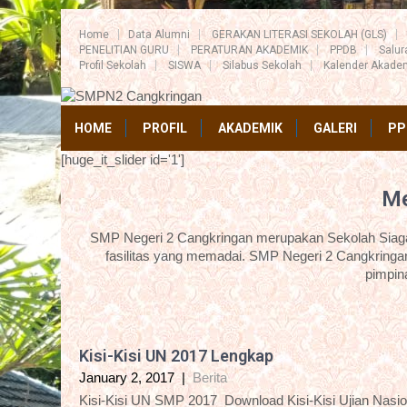
Home
Data Alumni
GERAKAN LITERASI SEKOLAH (GLS)
PENELITIAN GURU
PERATURAN AKADEMIK
PPDB
Salu
Profil Sekolah
SISWA
Silabus Sekolah
Kalender Akade
HOME
PROFIL
AKADEMIK
GALERI
PP
[huge_it_slider id='1']
Me
SMP Negeri 2 Cangkringan merupakan Sekolah Siaga 
fasilitas yang memadai. SMP Negeri 2 Cangkringan
pimpin
Kisi-Kisi UN 2017 Lengkap
January 2, 2017
|
Berita
Kisi-Kisi UN SMP 2017_Download Kisi-Kisi Ujian Nasi