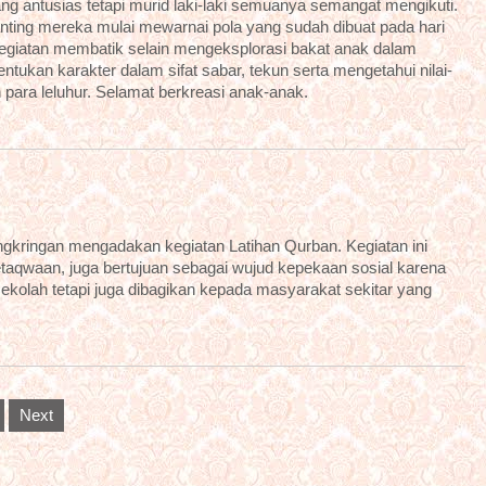
g antusias tetapi murid laki-laki semuanya semangat mengikuti.
ting mereka mulai mewarnai pola yang sudah dibuat pada hari
egiatan membatik selain mengeksplorasi bakat anak dalam
ukan karakter dalam sifat sabar, tekun serta mengetahui nilai-
h para leluhur. Selamat berkreasi anak-anak.
ngkringan mengadakan kegiatan Latihan Qurban. Kegiatan ini
etaqwaan, juga bertujuan sebagai wujud kepekaan sosial karena
ekolah tetapi juga dibagikan kepada masyarakat sekitar yang
Next