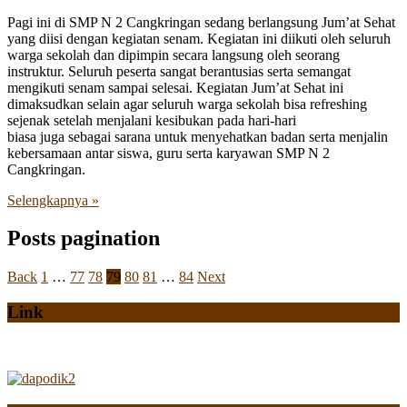
Pagi ini di SMP N 2 Cangkringan sedang berlangsung Jum’at Sehat
yang diisi dengan kegiatan senam. Kegiatan ini diikuti oleh seluruh
warga sekolah dan dipimpin secara langsung oleh seorang
instruktur. Seluruh peserta sangat berantusias serta semangat
mengikuti senam sampai selesai. Kegiatan Jum’at Sehat ini
dimaksudkan selain agar seluruh warga sekolah bisa refreshing
sejenak setelah menjalani kesibukan pada hari-hari
biasa juga sebagai sarana untuk menyehatkan badan serta menjalin
kebersamaan antar siswa, guru serta karyawan SMP N 2
Cangkringan.
Selengkapnya »
Posts pagination
Back
1
…
77
78
79
80
81
…
84
Next
Link