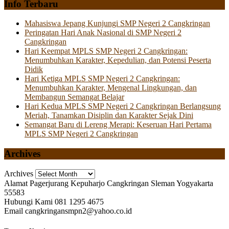
Info Terbaru
Mahasiswa Jepang Kunjungi SMP Negeri 2 Cangkringan
Peringatan Hari Anak Nasional di SMP Negeri 2
Cangkringan
Hari Keempat MPLS SMP Negeri 2 Cangkringan:
Menumbuhkan Karakter, Kepedulian, dan Potensi Peserta
Didik
Hari Ketiga MPLS SMP Negeri 2 Cangkringan:
Menumbuhkan Karakter, Mengenal Lingkungan, dan
Membangun Semangat Belajar
Hari Kedua MPLS SMP Negeri 2 Cangkringan Berlangsung
Meriah, Tanamkan Disiplin dan Karakter Sejak Dini
Semangat Baru di Lereng Merapi: Keseruan Hari Pertama
MPLS SMP Negeri 2 Cangkringan
Archives
Archives
Alamat
Pagerjurang Kepuharjo Cangkringan Sleman Yogyakarta
55583
Hubungi Kami
081 1295 4675
Email
cangkringansmpn2@yahoo.co.id