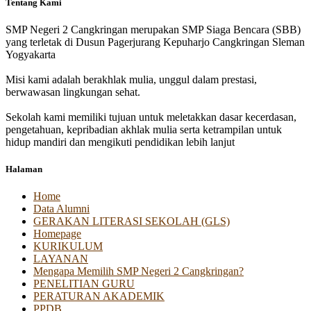
Tentang Kami
SMP Negeri 2 Cangkringan merupakan SMP Siaga Bencara (SBB)
yang terletak di Dusun Pagerjurang Kepuharjo Cangkringan Sleman
Yogyakarta
Misi kami adalah berakhlak mulia, unggul dalam prestasi,
berwawasan lingkungan sehat.
Sekolah kami memiliki tujuan untuk meletakkan dasar kecerdasan,
pengetahuan, kepribadian akhlak mulia serta ketrampilan untuk
hidup mandiri dan mengikuti pendidikan lebih lanjut
Halaman
Home
Data Alumni
GERAKAN LITERASI SEKOLAH (GLS)
Homepage
KURIKULUM
LAYANAN
Mengapa Memilih SMP Negeri 2 Cangkringan?
PENELITIAN GURU
PERATURAN AKADEMIK
PPDB