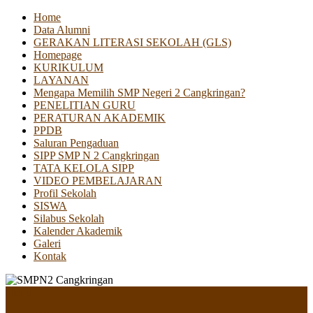
Home
Data Alumni
GERAKAN LITERASI SEKOLAH (GLS)
Homepage
KURIKULUM
LAYANAN
Mengapa Memilih SMP Negeri 2 Cangkringan?
PENELITIAN GURU
PERATURAN AKADEMIK
PPDB
Saluran Pengaduan
SIPP SMP N 2 Cangkringan
TATA KELOLA SIPP
VIDEO PEMBELAJARAN
Profil Sekolah
SISWA
Silabus Sekolah
Kalender Akademik
Galeri
Kontak
Menu