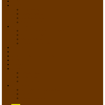
HOME
PROFIL
Profil Sekolah
Fasilitas Sekolah
Visi Misi Sekolah
Guru dan Staff
AKADEMIK
PERATURAN AKADEMIK
KURIKULUM
Silabus Sekolah
Kalender Akademik
GALERI
PPDB
VIDEO PEMBELAJARAN
KONTAK
E-Raport
SISWA
Prestasi Siswa
Daftar Siswa
Data Alumni
LAYANAN
SIPP SMP N 2 Cangkringan
TATA KELOLA SIPP
Saluran Pengaduan