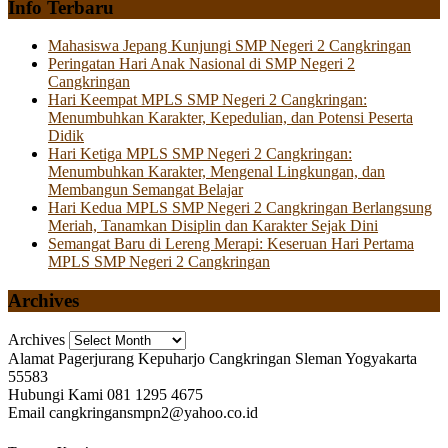
Info Terbaru
Mahasiswa Jepang Kunjungi SMP Negeri 2 Cangkringan
Peringatan Hari Anak Nasional di SMP Negeri 2
Cangkringan
Hari Keempat MPLS SMP Negeri 2 Cangkringan:
Menumbuhkan Karakter, Kepedulian, dan Potensi Peserta
Didik
Hari Ketiga MPLS SMP Negeri 2 Cangkringan:
Menumbuhkan Karakter, Mengenal Lingkungan, dan
Membangun Semangat Belajar
Hari Kedua MPLS SMP Negeri 2 Cangkringan Berlangsung
Meriah, Tanamkan Disiplin dan Karakter Sejak Dini
Semangat Baru di Lereng Merapi: Keseruan Hari Pertama
MPLS SMP Negeri 2 Cangkringan
Archives
Archives
Alamat
Pagerjurang Kepuharjo Cangkringan Sleman Yogyakarta
55583
Hubungi Kami
081 1295 4675
Email
cangkringansmpn2@yahoo.co.id