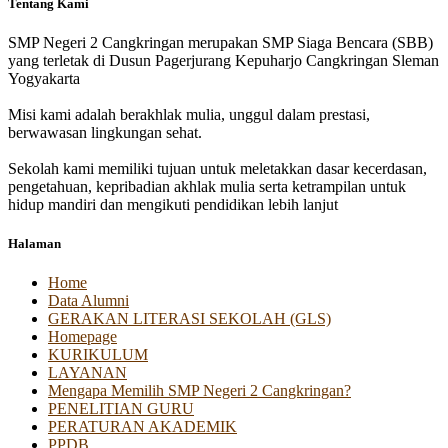
Tentang Kami
SMP Negeri 2 Cangkringan merupakan SMP Siaga Bencara (SBB)
yang terletak di Dusun Pagerjurang Kepuharjo Cangkringan Sleman
Yogyakarta
Misi kami adalah berakhlak mulia, unggul dalam prestasi,
berwawasan lingkungan sehat.
Sekolah kami memiliki tujuan untuk meletakkan dasar kecerdasan,
pengetahuan, kepribadian akhlak mulia serta ketrampilan untuk
hidup mandiri dan mengikuti pendidikan lebih lanjut
Halaman
Home
Data Alumni
GERAKAN LITERASI SEKOLAH (GLS)
Homepage
KURIKULUM
LAYANAN
Mengapa Memilih SMP Negeri 2 Cangkringan?
PENELITIAN GURU
PERATURAN AKADEMIK
PPDB