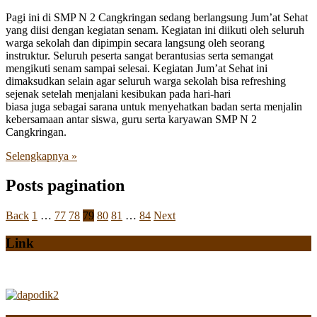
Pagi ini di SMP N 2 Cangkringan sedang berlangsung Jum’at Sehat
yang diisi dengan kegiatan senam. Kegiatan ini diikuti oleh seluruh
warga sekolah dan dipimpin secara langsung oleh seorang
instruktur. Seluruh peserta sangat berantusias serta semangat
mengikuti senam sampai selesai. Kegiatan Jum’at Sehat ini
dimaksudkan selain agar seluruh warga sekolah bisa refreshing
sejenak setelah menjalani kesibukan pada hari-hari
biasa juga sebagai sarana untuk menyehatkan badan serta menjalin
kebersamaan antar siswa, guru serta karyawan SMP N 2
Cangkringan.
Selengkapnya »
Posts pagination
Back
1
…
77
78
79
80
81
…
84
Next
Link