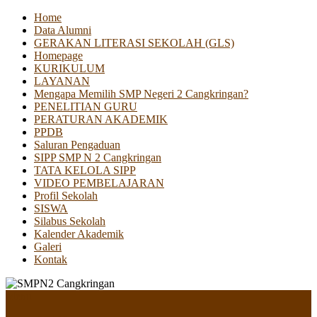
Home
Data Alumni
GERAKAN LITERASI SEKOLAH (GLS)
Homepage
KURIKULUM
LAYANAN
Mengapa Memilih SMP Negeri 2 Cangkringan?
PENELITIAN GURU
PERATURAN AKADEMIK
PPDB
Saluran Pengaduan
SIPP SMP N 2 Cangkringan
TATA KELOLA SIPP
VIDEO PEMBELAJARAN
Profil Sekolah
SISWA
Silabus Sekolah
Kalender Akademik
Galeri
Kontak
Menu