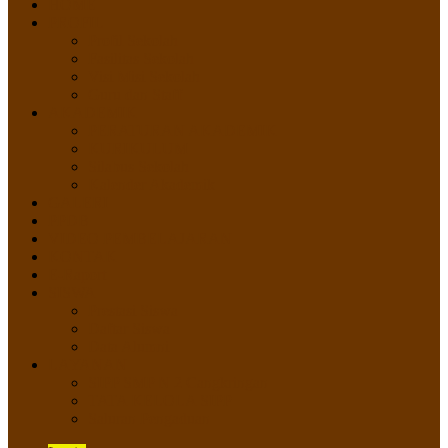
HOME
PROFIL
Profil Sekolah
Fasilitas Sekolah
Visi Misi Sekolah
Guru dan Staff
AKADEMIK
PERATURAN AKADEMIK
KURIKULUM
Silabus Sekolah
Kalender Akademik
GALERI
PPDB
VIDEO PEMBELAJARAN
KONTAK
E-Raport
SISWA
Prestasi Siswa
Daftar Siswa
Data Alumni
LAYANAN
SIPP SMP N 2 Cangkringan
TATA KELOLA SIPP
Saluran Pengaduan