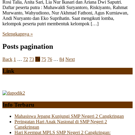
Rosi Talia, Anita Sari, Lia Nur Ikasari dan Ariana Dwi Saputri.
Daftar peserta putra : Muhawaldi Suryantoro, Riskiyanto, Rahmat
Murwanto, Wahyudiono, Nur Akhmad Fathoni, Agus Kurniawan,
Andi Nuryanto dan Eko Suprihatin. Saat mengikuti lomba,
kelompok peserta putri membentuk kelompok […]
Selengkapnya »
Posts pagination
Back
1
…
72
73
74
75
76
…
84
Next
Link
Info Terbaru
Mahasiswa Jepang Kunjungi SMP Negeri 2 Cangkringan
Peringatan Hari Anak Nasional di SMP Negeri 2
Cangkringan
Hari Keempat MPLS SMP Negeri 2 Cangkringan: