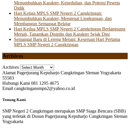
Menumbuhkan Karakter, Kepedulian, dan Potensi Peserta
Didik
Hari Ketiga MPLS SMP Negeri 2 Cangkringan:
Menumbuhkan Karakter, Mengenal Lingkungan, dan
Membangun Semangat Belajar
Hari Kedua MPLS SMP Negeri 2 Cangkringan Berlangsung
Meriah, Tanamkan Disiplin dan Karakter Sejak Dini
Semangat Baru di Lereng Merapi: Keseruan Hari Pertama
MPLS SMP Negeri 2 Cangkringan
Archives
Archives
Alamat
Pagerjurang Kepuharjo Cangkringan Sleman Yogyakarta
55583
Hubungi Kami
081 1295 4675
Email
cangkringansmpn2@yahoo.co.id
Tentang Kami
SMP Negeri 2 Cangkringan merupakan SMP Siaga Bencara (SBB)
yang terletak di Dusun Pagerjurang Kepuharjo Cangkringan Sleman
Yogyakarta