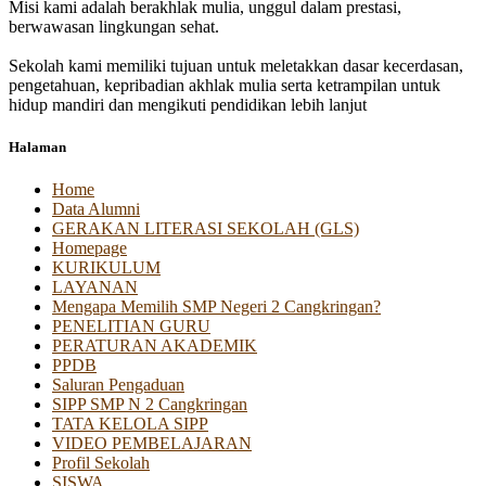
Misi kami adalah berakhlak mulia, unggul dalam prestasi,
berwawasan lingkungan sehat.
Sekolah kami memiliki tujuan untuk meletakkan dasar kecerdasan,
pengetahuan, kepribadian akhlak mulia serta ketrampilan untuk
hidup mandiri dan mengikuti pendidikan lebih lanjut
Halaman
Home
Data Alumni
GERAKAN LITERASI SEKOLAH (GLS)
Homepage
KURIKULUM
LAYANAN
Mengapa Memilih SMP Negeri 2 Cangkringan?
PENELITIAN GURU
PERATURAN AKADEMIK
PPDB
Saluran Pengaduan
SIPP SMP N 2 Cangkringan
TATA KELOLA SIPP
VIDEO PEMBELAJARAN
Profil Sekolah
SISWA