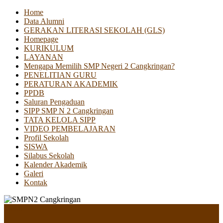
Home
Data Alumni
GERAKAN LITERASI SEKOLAH (GLS)
Homepage
KURIKULUM
LAYANAN
Mengapa Memilih SMP Negeri 2 Cangkringan?
PENELITIAN GURU
PERATURAN AKADEMIK
PPDB
Saluran Pengaduan
SIPP SMP N 2 Cangkringan
TATA KELOLA SIPP
VIDEO PEMBELAJARAN
Profil Sekolah
SISWA
Silabus Sekolah
Kalender Akademik
Galeri
Kontak
Menu