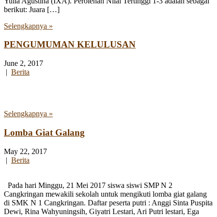
Yulia Agustina (IXA). Perolehan Nilai Tertinggi 1-3 adalah sebagai
berikut: Juara […]
Selengkapnya »
PENGUMUMAN KELULUSAN
June 2, 2017
|
Berita
Selengkapnya »
Lomba Giat Galang
May 22, 2017
|
Berita
Pada hari Minggu, 21 Mei 2017 siswa siswi SMP N 2
Cangkringan mewakili sekolah untuk mengikuti lomba giat galang
di SMK N 1 Cangkringan. Daftar peserta putri : Anggi Sinta Puspita
Dewi, Rina Wahyuningsih, Giyatri Lestari, Ari Putri lestari, Ega