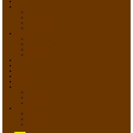
HOME
PROFIL
Profil Sekolah
Fasilitas Sekolah
Visi Misi Sekolah
Guru dan Staff
AKADEMIK
PERATURAN AKADEMIK
KURIKULUM
Silabus Sekolah
Kalender Akademik
GALERI
PPDB
VIDEO PEMBELAJARAN
KONTAK
E-Raport
SISWA
Prestasi Siswa
Daftar Siswa
Data Alumni
LAYANAN
SIPP SMP N 2 Cangkringan
TATA KELOLA SIPP
Saluran Pengaduan