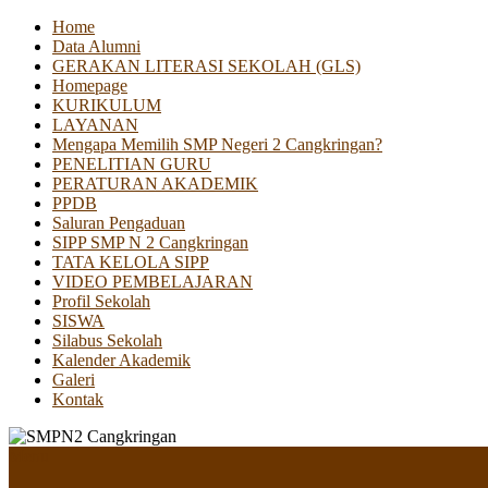
Home
Data Alumni
GERAKAN LITERASI SEKOLAH (GLS)
Homepage
KURIKULUM
LAYANAN
Mengapa Memilih SMP Negeri 2 Cangkringan?
PENELITIAN GURU
PERATURAN AKADEMIK
PPDB
Saluran Pengaduan
SIPP SMP N 2 Cangkringan
TATA KELOLA SIPP
VIDEO PEMBELAJARAN
Profil Sekolah
SISWA
Silabus Sekolah
Kalender Akademik
Galeri
Kontak
Menu