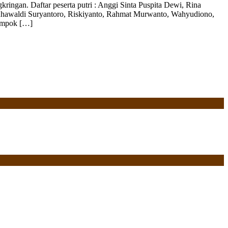
ngan. Daftar peserta putri : Anggi Sinta Puspita Dewi, Rina
a : Muhawaldi Suryantoro, Riskiyanto, Rahmat Murwanto, Wahyudiono,
lompok […]