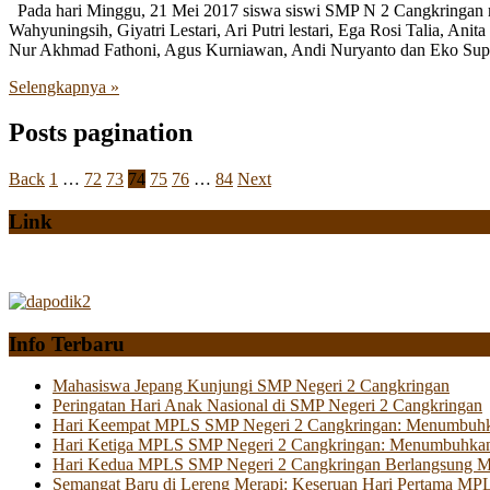
Pada hari Minggu, 21 Mei 2017 siswa siswi SMP N 2 Cangkringan mew
Wahyuningsih, Giyatri Lestari, Ari Putri lestari, Ega Rosi Talia, An
Nur Akhmad Fathoni, Agus Kurniawan, Andi Nuryanto dan Eko Supri
Selengkapnya »
Posts pagination
Back
1
…
72
73
74
75
76
…
84
Next
Link
Info Terbaru
Mahasiswa Jepang Kunjungi SMP Negeri 2 Cangkringan
Peringatan Hari Anak Nasional di SMP Negeri 2 Cangkringan
Hari Keempat MPLS SMP Negeri 2 Cangkringan: Menumbuhkan 
Hari Ketiga MPLS SMP Negeri 2 Cangkringan: Menumbuhkan
Hari Kedua MPLS SMP Negeri 2 Cangkringan Berlangsung Mer
Semangat Baru di Lereng Merapi: Keseruan Hari Pertama MP