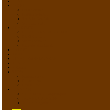
HOME
PROFIL
Profil Sekolah
Fasilitas Sekolah
Visi Misi Sekolah
Guru dan Staff
AKADEMIK
PERATURAN AKADEMIK
KURIKULUM
Silabus Sekolah
Kalender Akademik
GALERI
PPDB
VIDEO PEMBELAJARAN
KONTAK
E-Raport
SISWA
Prestasi Siswa
Daftar Siswa
Data Alumni
LAYANAN
SIPP SMP N 2 Cangkringan
TATA KELOLA SIPP
Saluran Pengaduan