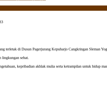
83
g terletak di Dusun Pagerjurang Kepuharjo Cangkringan Sleman Yog
n lingkungan sehat.
getahuan, kepribadian akhlak mulia serta ketrampilan untuk hidup mand