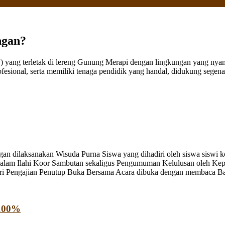
ngan?
ang terletak di lereng Gunung Merapi dengan lingkungan yang nyaman
fesional, serta memiliki tenaga pendidik yang handal, didukung sege
n dilaksanakan Wisuda Purna Siswa yang dihadiri oleh siswa siswi kel
Kalam Ilahi Koor Sambutan sekaligus Pengumuman Kelulusan oleh Kepa
i Pengajian Penutup Buka Bersama Acara dibuka dengan membaca Ba
 100%