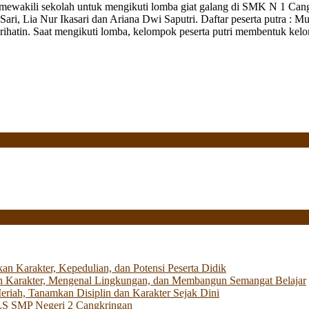
akili sekolah untuk mengikuti lomba giat galang di SMK N 1 Cangkri
ita Sari, Lia Nur Ikasari dan Ariana Dwi Saputri. Daftar peserta putr
hatin. Saat mengikuti lomba, kelompok peserta putri membentuk ke
Karakter, Kepedulian, dan Potensi Peserta Didik
 Karakter, Mengenal Lingkungan, dan Membangun Semangat Belajar
iah, Tanamkan Disiplin dan Karakter Sejak Dini
LS SMP Negeri 2 Cangkringan