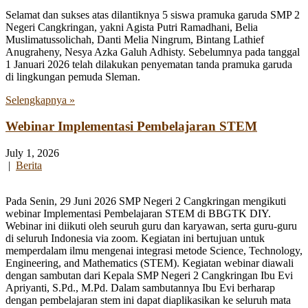
Selamat dan sukses atas dilantiknya 5 siswa pramuka garuda SMP 2
Negeri Cangkringan, yakni Agista Putri Ramadhani, Belia
Muslimatussolichah, Danti Melia Ningrum, Bintang Lathief
Anugraheny, Nesya Azka Galuh Adhisty. Sebelumnya pada tanggal
1 Januari 2026 telah dilakukan penyematan tanda pramuka garuda
di lingkungan pemuda Sleman.
Selengkapnya »
Webinar Implementasi Pembelajaran STEM
July 1, 2026
|
Berita
Pada Senin, 29 Juni 2026 SMP Negeri 2 Cangkringan mengikuti
webinar Implementasi Pembelajaran STEM di BBGTK DIY.
Webinar ini diikuti oleh seuruh guru dan karyawan, serta guru-guru
di seluruh Indonesia via zoom. Kegiatan ini bertujuan untuk
memperdalam ilmu mengenai integrasi metode Science, Technology,
Engineering, and Mathematics (STEM). Kegiatan webinar diawali
dengan sambutan dari Kepala SMP Negeri 2 Cangkringan Ibu Evi
Apriyanti, S.Pd., M.Pd. Dalam sambutannya Ibu Evi berharap
dengan pembelajaran stem ini dapat diaplikasikan ke seluruh mata