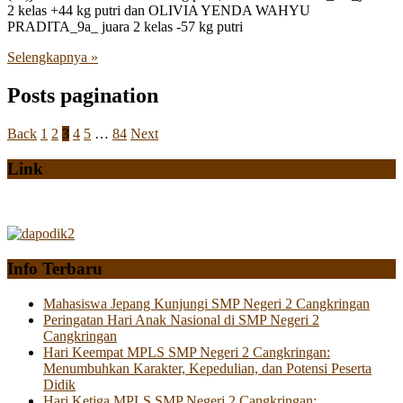
2 kelas +44 kg putri dan OLIVIA YENDA WAHYU
PRADITA_9a_ juara 2 kelas -57 kg putri
Selengkapnya »
Posts pagination
Back
1
2
3
4
5
…
84
Next
Link
Info Terbaru
Mahasiswa Jepang Kunjungi SMP Negeri 2 Cangkringan
Peringatan Hari Anak Nasional di SMP Negeri 2
Cangkringan
Hari Keempat MPLS SMP Negeri 2 Cangkringan:
Menumbuhkan Karakter, Kepedulian, dan Potensi Peserta
Didik
Hari Ketiga MPLS SMP Negeri 2 Cangkringan: