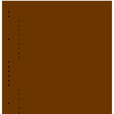
Menu
HOME
PROFIL
Profil Sekolah
Fasilitas Sekolah
Visi Misi Sekolah
Guru dan Staff
AKADEMIK
PERATURAN AKADEMIK
KURIKULUM
Silabus Sekolah
Kalender Akademik
GALERI
PPDB
VIDEO PEMBELAJARAN
KONTAK
E-Raport
SISWA
Prestasi Siswa
Daftar Siswa
Data Alumni
LAYANAN
SIPP SMP N 2 Cangkringan
TATA KELOLA SIPP