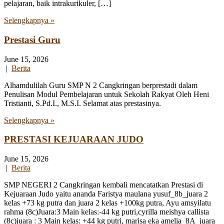
pelajaran, baik intrakurikuler, […]
Selengkapnya »
Prestasi Guru
June 15, 2026
|
Berita
Alhamdulilah Guru SMP N 2 Cangkringan berprestadi dalam
Penulisan Modul Pembelajaran untuk Sekolah Rakyat Oleh Heni
Tristianti, S.Pd.I., M.S.I. Selamat atas prestasinya.
Selengkapnya »
PRESTASI KEJUARAAN JUDO
June 15, 2026
|
Berita
SMP NEGERI 2 Cangkringan kembali mencatatkan Prestasi di
Kejuaraan Judo yaitu ananda Faristya maulana yusuf_8b_juara 2
kelas +73 kg putra dan juara 2 kelas +100kg putra, Ayu amsyilatu
rahma (8c)Juara:3 Main kelas:-44 kg putri,cyrilla meishya callista
(8c)juara : 3 Main kelas: +44 kg putri, marisa eka amelia_8A_juara