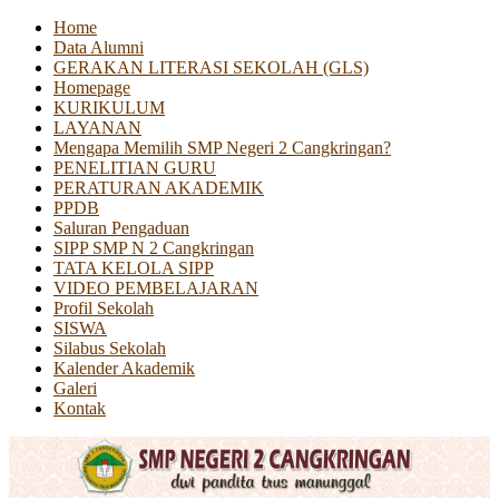
Home
Data Alumni
GERAKAN LITERASI SEKOLAH (GLS)
Homepage
KURIKULUM
LAYANAN
Mengapa Memilih SMP Negeri 2 Cangkringan?
PENELITIAN GURU
PERATURAN AKADEMIK
PPDB
Saluran Pengaduan
SIPP SMP N 2 Cangkringan
TATA KELOLA SIPP
VIDEO PEMBELAJARAN
Profil Sekolah
SISWA
Silabus Sekolah
Kalender Akademik
Galeri
Kontak