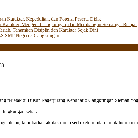
Karakter, Kepedulian, dan Potensi Peserta Didik
 Karakter, Mengenal Lingkungan, dan Membangun Semangat Belajar
iah, Tanamkan Disiplin dan Karakter Sejak Dini
LS SMP Negeri 2 Cangkringan
83
g terletak di Dusun Pagerjurang Kepuharjo Cangkringan Sleman Yog
n lingkungan sehat.
getahuan, kepribadian akhlak mulia serta ketrampilan untuk hidup mand