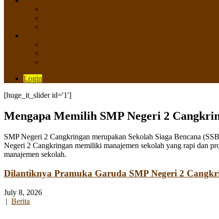
SISWA
Prestasi Siswa
Daftar Siswa
Data Alumni
LAYANAN
SIPP SMP N 2 Cangkringan
TATA KELOLA SIPP
Saluran Pengaduan
Login
[huge_it_slider id='1']
Mengapa Memilih SMP Negeri 2 Cangkri
SMP Negeri 2 Cangkringan merupakan Sekolah Siaga Bencana (SSB) y
Negeri 2 Cangkringan memiliki manajemen sekolah yang rapi dan pro
manajemen sekolah.
Dilantiknya Pramuka Garuda SMP Negeri 2 Cangkr
July 8, 2026
|
Berita