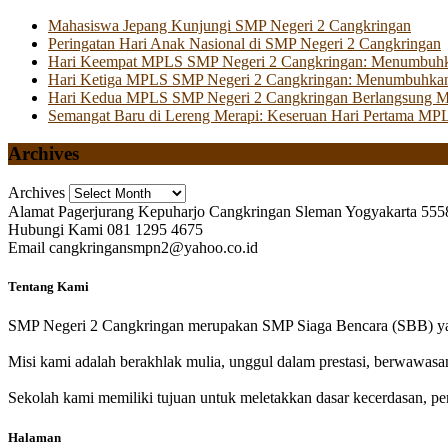
Mahasiswa Jepang Kunjungi SMP Negeri 2 Cangkringan
Peringatan Hari Anak Nasional di SMP Negeri 2 Cangkringan
Hari Keempat MPLS SMP Negeri 2 Cangkringan: Menumbuhkan 
Hari Ketiga MPLS SMP Negeri 2 Cangkringan: Menumbuhkan
Hari Kedua MPLS SMP Negeri 2 Cangkringan Berlangsung Mer
Semangat Baru di Lereng Merapi: Keseruan Hari Pertama MP
Archives
Archives
Alamat
Pagerjurang Kepuharjo Cangkringan Sleman Yogyakarta 555
Hubungi Kami
081 1295 4675
Email
cangkringansmpn2@yahoo.co.id
Tentang Kami
SMP Negeri 2 Cangkringan merupakan SMP Siaga Bencara (SBB) yan
Misi kami adalah berakhlak mulia, unggul dalam prestasi, berwawasa
Sekolah kami memiliki tujuan untuk meletakkan dasar kecerdasan, pen
Halaman