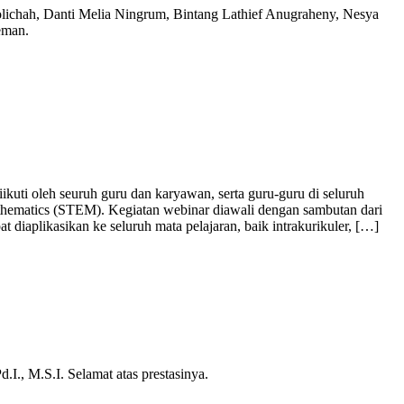
olichah, Danti Melia Ningrum, Bintang Lathief Anugraheny, Nesya
eman.
ti oleh seuruh guru dan karyawan, serta guru-guru di seluruh
athematics (STEM). Kegiatan webinar diawali dengan sambutan dari
iaplikasikan ke seluruh mata pelajaran, baik intrakurikuler, […]
., M.S.I. Selamat atas prestasinya.