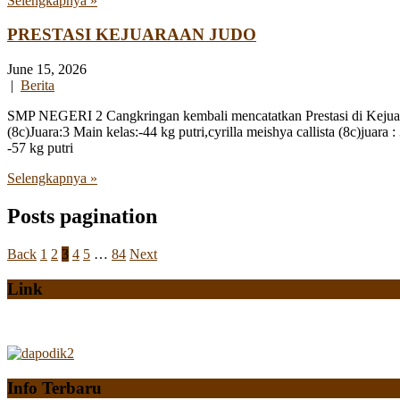
Selengkapnya »
PRESTASI KEJUARAAN JUDO
June 15, 2026
|
Berita
SMP NEGERI 2 Cangkringan kembali mencatatkan Prestasi di Kejuaraa
(8c)Juara:3 Main kelas:-44 kg putri,cyrilla meishya callista (8c)
-57 kg putri
Selengkapnya »
Posts pagination
Back
1
2
3
4
5
…
84
Next
Link
Info Terbaru