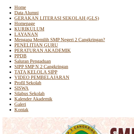
Home
Data Alumni
GERAKAN LITERASI SEKOLAH (GLS)
Homepage
KURIKULUM
LAYANAN
Mengapa Memilih SMP Negeri 2 Cangkringan?
PENELITIAN GURU
PERATURAN AKADEMIK
PPDB
Saluran Pengaduan
SIPP SMP N 2 Cangkringan
TATA KELOLA SIPP
VIDEO PEMBELAJARAN
Profil Sekolah
SISWA
Silabus Sekolah
Kalender Akademik
Galeri
Kontak