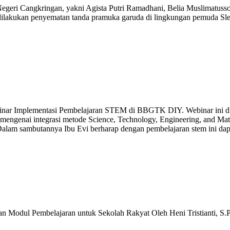
Negeri Cangkringan, yakni Agista Putri Ramadhani, Belia Muslimatuss
 dilakukan penyematan tanda pramuka garuda di lingkungan pemuda Sl
nar Implementasi Pembelajaran STEM di BBGTK DIY. Webinar ini diiku
 mengenai integrasi metode Science, Technology, Engineering, and M
lam sambutannya Ibu Evi berharap dengan pembelajaran stem ini dapat d
Modul Pembelajaran untuk Sekolah Rakyat Oleh Heni Tristianti, S.Pd.I