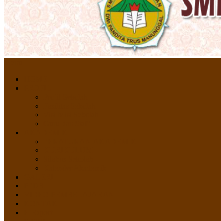
Menu
HOME
PROFIL
Profil Sekolah
Fasilitas Sekolah
Visi Misi Sekolah
Guru dan Staff
AKADEMIK
PERATURAN AKADEMIK
KURIKULUM
Silabus Sekolah
Kalender Akademik
GALERI
PPDB
VIDEO PEMBELAJARAN
KONTAK
E-Raport