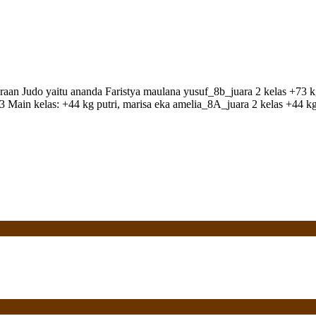
n Judo yaitu ananda Faristya maulana yusuf_8b_juara 2 kelas +73 kg 
juara : 3 Main kelas: +44 kg putri, marisa eka amelia_8A_juara 2 ke