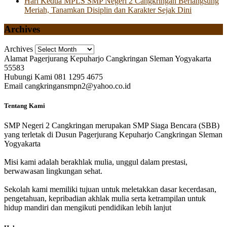
Hari Kedua MPLS SMP Negeri 2 Cangkringan Berlangsung
Meriah, Tanamkan Disiplin dan Karakter Sejak Dini
Archives
Archives
Alamat
Pagerjurang Kepuharjo Cangkringan Sleman Yogyakarta
55583
Hubungi Kami
081 1295 4675
Email
cangkringansmpn2@yahoo.co.id
Tentang Kami
SMP Negeri 2 Cangkringan merupakan SMP Siaga Bencara (SBB)
yang terletak di Dusun Pagerjurang Kepuharjo Cangkringan Sleman
Yogyakarta
Misi kami adalah berakhlak mulia, unggul dalam prestasi,
berwawasan lingkungan sehat.
Sekolah kami memiliki tujuan untuk meletakkan dasar kecerdasan,
pengetahuan, kepribadian akhlak mulia serta ketrampilan untuk
hidup mandiri dan mengikuti pendidikan lebih lanjut