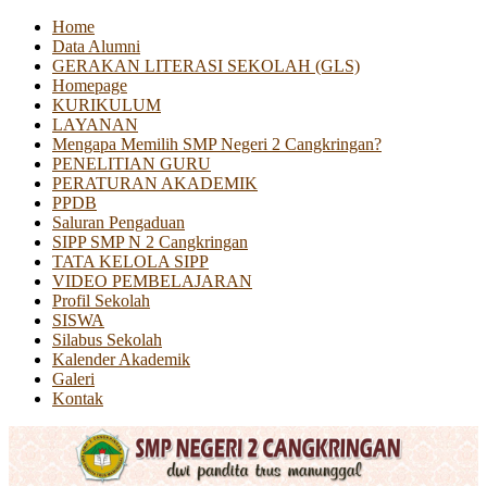
Home
Data Alumni
GERAKAN LITERASI SEKOLAH (GLS)
Homepage
KURIKULUM
LAYANAN
Mengapa Memilih SMP Negeri 2 Cangkringan?
PENELITIAN GURU
PERATURAN AKADEMIK
PPDB
Saluran Pengaduan
SIPP SMP N 2 Cangkringan
TATA KELOLA SIPP
VIDEO PEMBELAJARAN
Profil Sekolah
SISWA
Silabus Sekolah
Kalender Akademik
Galeri
Kontak