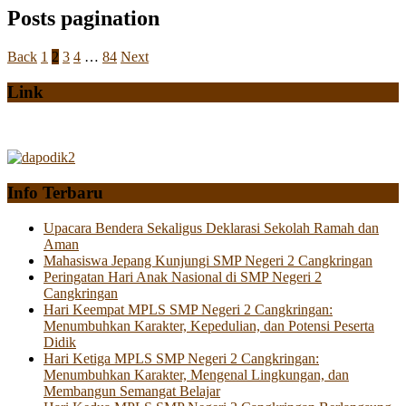
Posts pagination
Back
1
2
3
4
…
84
Next
Link
Info Terbaru
Upacara Bendera Sekaligus Deklarasi Sekolah Ramah dan
Aman
Mahasiswa Jepang Kunjungi SMP Negeri 2 Cangkringan
Peringatan Hari Anak Nasional di SMP Negeri 2
Cangkringan
Hari Keempat MPLS SMP Negeri 2 Cangkringan:
Menumbuhkan Karakter, Kepedulian, dan Potensi Peserta
Didik
Hari Ketiga MPLS SMP Negeri 2 Cangkringan:
Menumbuhkan Karakter, Mengenal Lingkungan, dan
Membangun Semangat Belajar