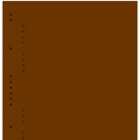
Menu
HOME
PROFIL
Profil Sekolah
Fasilitas Sekolah
Visi Misi Sekolah
Guru dan Staff
AKADEMIK
PERATURAN AKADEMIK
KURIKULUM
Silabus Sekolah
Kalender Akademik
GALERI
PPDB
VIDEO PEMBELAJARAN
KONTAK
E-Raport
SISWA
Prestasi Siswa
Daftar Siswa
Data Alumni
LAYANAN
SIPP SMP N 2 Cangkringan
TATA KELOLA SIPP