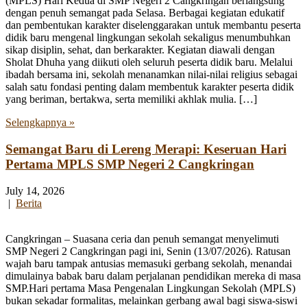
(MPLS) Hari Kedua di SMP Negeri 2 Cangkringan berlangsung
dengan penuh semangat pada Selasa. Berbagai kegiatan edukatif
dan pembentukan karakter diselenggarakan untuk membantu peserta
didik baru mengenal lingkungan sekolah sekaligus menumbuhkan
sikap disiplin, sehat, dan berkarakter. Kegiatan diawali dengan
Sholat Dhuha yang diikuti oleh seluruh peserta didik baru. Melalui
ibadah bersama ini, sekolah menanamkan nilai-nilai religius sebagai
salah satu fondasi penting dalam membentuk karakter peserta didik
yang beriman, bertakwa, serta memiliki akhlak mulia. […]
Selengkapnya »
Semangat Baru di Lereng Merapi: Keseruan Hari
Pertama MPLS SMP Negeri 2 Cangkringan
July 14, 2026
|
Berita
Cangkringan – Suasana ceria dan penuh semangat menyelimuti
SMP Negeri 2 Cangkringan pagi ini, Senin (13/07/2026). Ratusan
wajah baru tampak antusias memasuki gerbang sekolah, menandai
dimulainya babak baru dalam perjalanan pendidikan mereka di masa
SMP.Hari pertama Masa Pengenalan Lingkungan Sekolah (MPLS)
bukan sekadar formalitas, melainkan gerbang awal bagi siswa-siswi