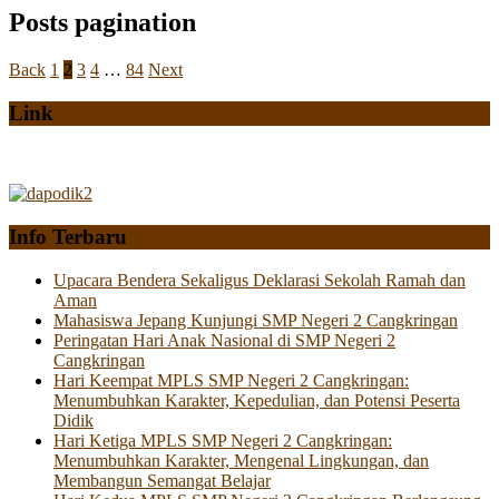
Posts pagination
Back
1
2
3
4
…
84
Next
Link
Info Terbaru
Upacara Bendera Sekaligus Deklarasi Sekolah Ramah dan
Aman
Mahasiswa Jepang Kunjungi SMP Negeri 2 Cangkringan
Peringatan Hari Anak Nasional di SMP Negeri 2
Cangkringan
Hari Keempat MPLS SMP Negeri 2 Cangkringan:
Menumbuhkan Karakter, Kepedulian, dan Potensi Peserta
Didik
Hari Ketiga MPLS SMP Negeri 2 Cangkringan:
Menumbuhkan Karakter, Mengenal Lingkungan, dan
Membangun Semangat Belajar