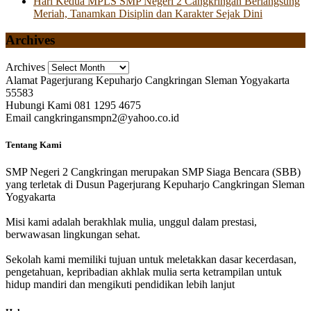
Hari Kedua MPLS SMP Negeri 2 Cangkringan Berlangsung
Meriah, Tanamkan Disiplin dan Karakter Sejak Dini
Archives
Archives
Alamat
Pagerjurang Kepuharjo Cangkringan Sleman Yogyakarta
55583
Hubungi Kami
081 1295 4675
Email
cangkringansmpn2@yahoo.co.id
Tentang Kami
SMP Negeri 2 Cangkringan merupakan SMP Siaga Bencara (SBB)
yang terletak di Dusun Pagerjurang Kepuharjo Cangkringan Sleman
Yogyakarta
Misi kami adalah berakhlak mulia, unggul dalam prestasi,
berwawasan lingkungan sehat.
Sekolah kami memiliki tujuan untuk meletakkan dasar kecerdasan,
pengetahuan, kepribadian akhlak mulia serta ketrampilan untuk
hidup mandiri dan mengikuti pendidikan lebih lanjut