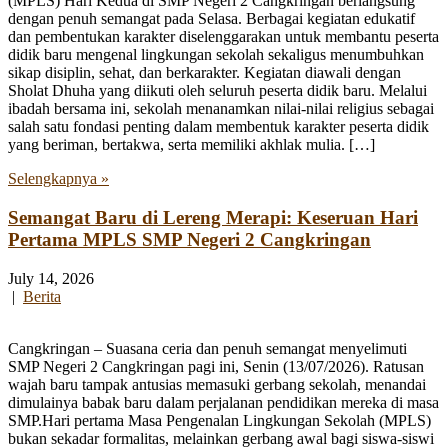
(MPLS) Hari Kedua di SMP Negeri 2 Cangkringan berlangsung
dengan penuh semangat pada Selasa. Berbagai kegiatan edukatif
dan pembentukan karakter diselenggarakan untuk membantu peserta
didik baru mengenal lingkungan sekolah sekaligus menumbuhkan
sikap disiplin, sehat, dan berkarakter. Kegiatan diawali dengan
Sholat Dhuha yang diikuti oleh seluruh peserta didik baru. Melalui
ibadah bersama ini, sekolah menanamkan nilai-nilai religius sebagai
salah satu fondasi penting dalam membentuk karakter peserta didik
yang beriman, bertakwa, serta memiliki akhlak mulia. […]
Selengkapnya »
Semangat Baru di Lereng Merapi: Keseruan Hari
Pertama MPLS SMP Negeri 2 Cangkringan
July 14, 2026
|
Berita
Cangkringan – Suasana ceria dan penuh semangat menyelimuti
SMP Negeri 2 Cangkringan pagi ini, Senin (13/07/2026). Ratusan
wajah baru tampak antusias memasuki gerbang sekolah, menandai
dimulainya babak baru dalam perjalanan pendidikan mereka di masa
SMP.Hari pertama Masa Pengenalan Lingkungan Sekolah (MPLS)
bukan sekadar formalitas, melainkan gerbang awal bagi siswa-siswi