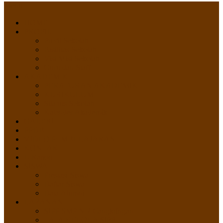
Menu
HOME
PROFIL
Profil Sekolah
Fasilitas Sekolah
Visi Misi Sekolah
Guru dan Staff
AKADEMIK
PERATURAN AKADEMIK
KURIKULUM
Silabus Sekolah
Kalender Akademik
GALERI
PPDB
VIDEO PEMBELAJARAN
KONTAK
E-Raport
SISWA
Prestasi Siswa
Daftar Siswa
Data Alumni
LAYANAN
SIPP SMP N 2 Cangkringan
TATA KELOLA SIPP