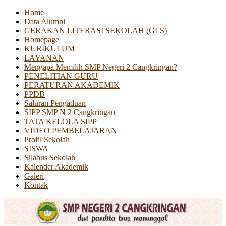
Home
Data Alumni
GERAKAN LITERASI SEKOLAH (GLS)
Homepage
KURIKULUM
LAYANAN
Mengapa Memilih SMP Negeri 2 Cangkringan?
PENELITIAN GURU
PERATURAN AKADEMIK
PPDB
Saluran Pengaduan
SIPP SMP N 2 Cangkringan
TATA KELOLA SIPP
VIDEO PEMBELAJARAN
Profil Sekolah
SISWA
Silabus Sekolah
Kalender Akademik
Galeri
Kontak