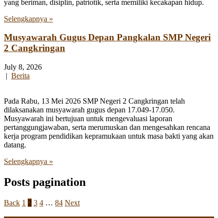
yang beriman, disiplin, patriotik, serta memiliki kecakapan hidup.
Selengkapnya »
Musyawarah Gugus Depan Pangkalan SMP Negeri
2 Cangkringan
July 8, 2026
|
Berita
Pada Rabu, 13 Mei 2026 SMP Negeri 2 Cangkringan telah
dilaksanakan musyawarah gugus depan 17.049-17.050.
Musyawarah ini bertujuan untuk mengevaluasi laporan
pertanggungjawaban, serta merumuskan dan mengesahkan rencana
kerja program pendidikan kepramukaan untuk masa bakti yang akan
datang.
Selengkapnya »
Posts pagination
Back
1
2
3
4
…
84
Next