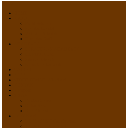
Menu
HOME
PROFIL
Profil Sekolah
Fasilitas Sekolah
Visi Misi Sekolah
Guru dan Staff
AKADEMIK
PERATURAN AKADEMIK
KURIKULUM
Silabus Sekolah
Kalender Akademik
GALERI
PPDB
VIDEO PEMBELAJARAN
KONTAK
E-Raport
SISWA
Prestasi Siswa
Daftar Siswa
Data Alumni
LAYANAN
SIPP SMP N 2 Cangkringan
TATA KELOLA SIPP