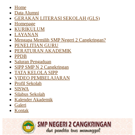
Home
Data Alumni
GERAKAN LITERASI SEKOLAH (GLS)
Homepage
KURIKULUM
LAYANAN
Mengapa Memilih SMP Negeri 2 Cangkringan?
PENELITIAN GURU
PERATURAN AKADEMIK
PPDB
Saluran Pengaduan
SIPP SMP N 2 Cangkringan
TATA KELOLA SIPP
VIDEO PEMBELAJARAN
Profil Sekolah
SISWA
Silabus Sekolah
Kalender Akademik
Galeri
Kontak