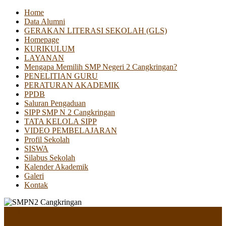
Home
Data Alumni
GERAKAN LITERASI SEKOLAH (GLS)
Homepage
KURIKULUM
LAYANAN
Mengapa Memilih SMP Negeri 2 Cangkringan?
PENELITIAN GURU
PERATURAN AKADEMIK
PPDB
Saluran Pengaduan
SIPP SMP N 2 Cangkringan
TATA KELOLA SIPP
VIDEO PEMBELAJARAN
Profil Sekolah
SISWA
Silabus Sekolah
Kalender Akademik
Galeri
Kontak
Menu