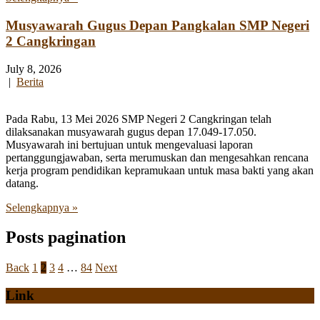
Musyawarah Gugus Depan Pangkalan SMP Negeri
2 Cangkringan
July 8, 2026
|
Berita
Pada Rabu, 13 Mei 2026 SMP Negeri 2 Cangkringan telah
dilaksanakan musyawarah gugus depan 17.049-17.050.
Musyawarah ini bertujuan untuk mengevaluasi laporan
pertanggungjawaban, serta merumuskan dan mengesahkan rencana
kerja program pendidikan kepramukaan untuk masa bakti yang akan
datang.
Selengkapnya »
Posts pagination
Back
1
2
3
4
…
84
Next
Link