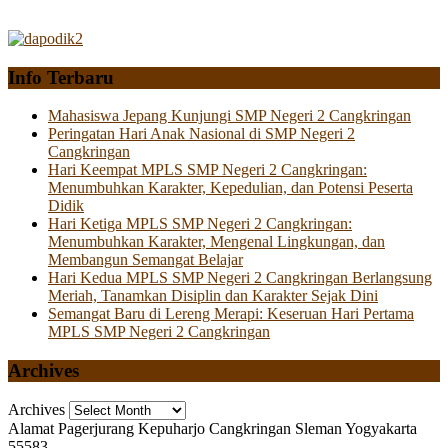
Info Terbaru
Mahasiswa Jepang Kunjungi SMP Negeri 2 Cangkringan
Peringatan Hari Anak Nasional di SMP Negeri 2
Cangkringan
Hari Keempat MPLS SMP Negeri 2 Cangkringan:
Menumbuhkan Karakter, Kepedulian, dan Potensi Peserta
Didik
Hari Ketiga MPLS SMP Negeri 2 Cangkringan:
Menumbuhkan Karakter, Mengenal Lingkungan, dan
Membangun Semangat Belajar
Hari Kedua MPLS SMP Negeri 2 Cangkringan Berlangsung
Meriah, Tanamkan Disiplin dan Karakter Sejak Dini
Semangat Baru di Lereng Merapi: Keseruan Hari Pertama
MPLS SMP Negeri 2 Cangkringan
Archives
Archives
Alamat
Pagerjurang Kepuharjo Cangkringan Sleman Yogyakarta
55583