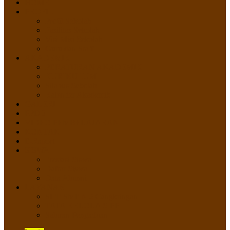
HOME
PROFIL
Profil Sekolah
Fasilitas Sekolah
Visi Misi Sekolah
Guru dan Staff
AKADEMIK
PERATURAN AKADEMIK
KURIKULUM
Silabus Sekolah
Kalender Akademik
GALERI
PPDB
VIDEO PEMBELAJARAN
KONTAK
E-Raport
SISWA
Prestasi Siswa
Daftar Siswa
Data Alumni
LAYANAN
SIPP SMP N 2 Cangkringan
TATA KELOLA SIPP
Saluran Pengaduan