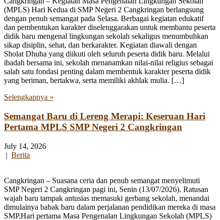
Cangkringan – Kegiatan Masa Pengenalan Lingkungan Sekolah
(MPLS) Hari Kedua di SMP Negeri 2 Cangkringan berlangsung
dengan penuh semangat pada Selasa. Berbagai kegiatan edukatif
dan pembentukan karakter diselenggarakan untuk membantu peserta
didik baru mengenal lingkungan sekolah sekaligus menumbuhkan
sikap disiplin, sehat, dan berkarakter. Kegiatan diawali dengan
Sholat Dhuha yang diikuti oleh seluruh peserta didik baru. Melalui
ibadah bersama ini, sekolah menanamkan nilai-nilai religius sebagai
salah satu fondasi penting dalam membentuk karakter peserta didik
yang beriman, bertakwa, serta memiliki akhlak mulia. […]
Selengkapnya »
Semangat Baru di Lereng Merapi: Keseruan Hari
Pertama MPLS SMP Negeri 2 Cangkringan
July 14, 2026
|
Berita
Cangkringan – Suasana ceria dan penuh semangat menyelimuti
SMP Negeri 2 Cangkringan pagi ini, Senin (13/07/2026). Ratusan
wajah baru tampak antusias memasuki gerbang sekolah, menandai
dimulainya babak baru dalam perjalanan pendidikan mereka di masa
SMP.Hari pertama Masa Pengenalan Lingkungan Sekolah (MPLS)