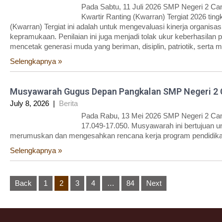
Pada Sabtu, 11 Juli 2026 SMP Negeri 2 Can
Kwartir Ranting (Kwarran) Tergiat 2026 ting
(Kwarran) Tergiat ini adalah untuk mengevaluasi kinerja organis
kepramukaan. Penilaian ini juga menjadi tolak ukur keberhasilan
mencetak generasi muda yang beriman, disiplin, patriotik, serta 
Selengkapnya »
Musyawarah Gugus Depan Pangkalan SMP Negeri 2 
July 8, 2026
|
Berita
Pada Rabu, 13 Mei 2026 SMP Negeri 2 Can
17.049-17.050. Musyawarah ini bertujuan u
merumuskan dan mengesahkan rencana kerja program pendidika
Selengkapnya »
Posts
Back
1
2
3
4
…
84
Next
pagination