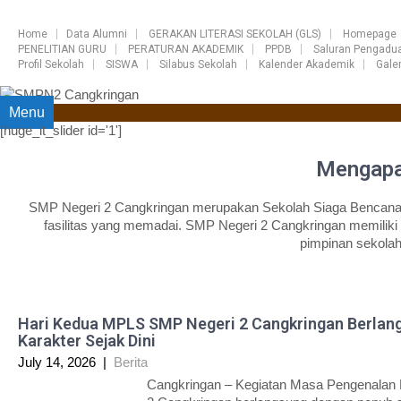
Home
Data Alumni
GERAKAN LITERASI SEKOLAH (GLS)
Homepage
PENELITIAN GURU
PERATURAN AKADEMIK
PPDB
Saluran Pengadu
Profil Sekolah
SISWA
Silabus Sekolah
Kalender Akademik
Galer
Menu
[huge_it_slider id='1']
Mengapa
SMP Negeri 2 Cangkringan merupakan Sekolah Siaga Bencana (S
fasilitas yang memadai. SMP Negeri 2 Cangkringan memiliki 
pimpinan sekola
Hari Kedua MPLS SMP Negeri 2 Cangkringan Berlang
Karakter Sejak Dini
July 14, 2026
|
Berita
Cangkringan – Kegiatan Masa Pengenalan 