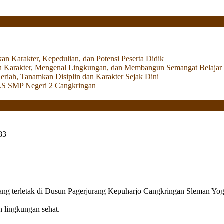
Karakter, Kepedulian, dan Potensi Peserta Didik
 Karakter, Mengenal Lingkungan, dan Membangun Semangat Belajar
iah, Tanamkan Disiplin dan Karakter Sejak Dini
LS SMP Negeri 2 Cangkringan
83
g terletak di Dusun Pagerjurang Kepuharjo Cangkringan Sleman Yog
n lingkungan sehat.