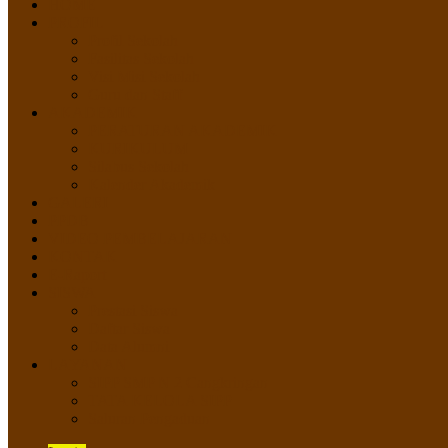
HOME
PROFIL
Profil Sekolah
Fasilitas Sekolah
Visi Misi Sekolah
Guru dan Staff
AKADEMIK
PERATURAN AKADEMIK
KURIKULUM
Silabus Sekolah
Kalender Akademik
GALERI
PPDB
VIDEO PEMBELAJARAN
KONTAK
E-Raport
SISWA
Prestasi Siswa
Daftar Siswa
Data Alumni
LAYANAN
SIPP SMP N 2 Cangkringan
TATA KELOLA SIPP
Saluran Pengaduan