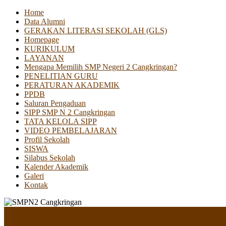
Home
Data Alumni
GERAKAN LITERASI SEKOLAH (GLS)
Homepage
KURIKULUM
LAYANAN
Mengapa Memilih SMP Negeri 2 Cangkringan?
PENELITIAN GURU
PERATURAN AKADEMIK
PPDB
Saluran Pengaduan
SIPP SMP N 2 Cangkringan
TATA KELOLA SIPP
VIDEO PEMBELAJARAN
Profil Sekolah
SISWA
Silabus Sekolah
Kalender Akademik
Galeri
Kontak
Menu