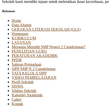
Sekolah kami memiliki tujuan untuk meletakkan dasar kecerdasan, pen
Halaman
Home
Data Alumni
GERAKAN LITERASI SEKOLAH (GLS)
Homepage
KURIKULUM
LAYANAN
Mengapa Memilih SMP Negeri 2 Cangkringan?
PENELITIAN GURU
PERATURAN AKADEMIK
PPDB
Saluran Pengaduan
SIPP SMP N 2 Cangkringan
TATA KELOLA SIPP
VIDEO PEMBELAJARAN
Profil Sekolah
SISWA
Silabus Sekolah
Kalender Akademik
Galeri
Kontak