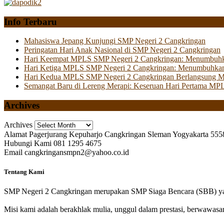
Info Terbaru
Mahasiswa Jepang Kunjungi SMP Negeri 2 Cangkringan
Peringatan Hari Anak Nasional di SMP Negeri 2 Cangkringan
Hari Keempat MPLS SMP Negeri 2 Cangkringan: Menumbuhkan 
Hari Ketiga MPLS SMP Negeri 2 Cangkringan: Menumbuhkan
Hari Kedua MPLS SMP Negeri 2 Cangkringan Berlangsung Mer
Semangat Baru di Lereng Merapi: Keseruan Hari Pertama MP
Archives
Archives
Alamat
Pagerjurang Kepuharjo Cangkringan Sleman Yogyakarta 555
Hubungi Kami
081 1295 4675
Email
cangkringansmpn2@yahoo.co.id
Tentang Kami
SMP Negeri 2 Cangkringan merupakan SMP Siaga Bencara (SBB) yan
Misi kami adalah berakhlak mulia, unggul dalam prestasi, berwawasa