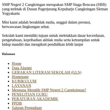
SMP Negeri 2 Cangkringan merupakan SMP Siaga Bencara (SBB)
yang terletak di Dusun Pagerjurang Kepuharjo Cangkringan Sleman
Yogyakarta
Misi kami adalah berakhlak mulia, unggul dalam prestasi,
berwawasan lingkungan sehat.
Sekolah kami memiliki tujuan untuk meletakkan dasar kecerdasan,
pengetahuan, kepribadian akhlak mulia serta ketrampilan untuk
hidup mandiri dan mengikuti pendidikan lebih lanjut
Halaman
Home
Data Alumni
GERAKAN LITERASI SEKOLAH (GLS)
Homepage
KURIKULUM
LAYANAN
Mengapa Memilih SMP Negeri 2 Cangkringan?
PENELITIAN GURU
PERATURAN AKADEMIK
PPDB
Saluran Pengaduan