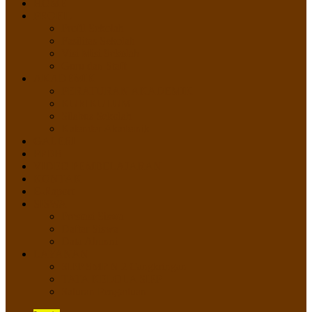
HOME
PROFIL
Profil Sekolah
Fasilitas Sekolah
Visi Misi Sekolah
Guru dan Staff
AKADEMIK
PERATURAN AKADEMIK
KURIKULUM
Silabus Sekolah
Kalender Akademik
GALERI
PPDB
VIDEO PEMBELAJARAN
KONTAK
E-Raport
SISWA
Prestasi Siswa
Daftar Siswa
Data Alumni
LAYANAN
SIPP SMP N 2 Cangkringan
TATA KELOLA SIPP
Saluran Pengaduan