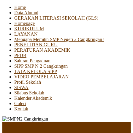
Home
Data Alumni
GERAKAN LITERASI SEKOLAH (GLS)
Homepage
KURIKULUM
LAYANAN
Mengapa Memilih SMP Negeri 2 Cangkringan?
PENELITIAN GURU
PERATURAN AKADEMIK
PPDB
Saluran Pengaduan
SIPP SMP N 2 Cangkringan
TATA KELOLA SIPP
VIDEO PEMBELAJARAN
Profil Sekolah
SISWA
Silabus Sekolah
Kalender Akademik
Galeri
Kontak
Menu