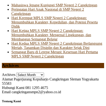
Mahasiswa Jepang Kunjungi SMP Negeri 2 Cangkringan
Peringatan Hari Anak Nasional di SMP Negeri 2
Cangkringan
Hari Keempat MPLS SMP Negeri 2 Cangkringan:
Menumbuhkan Karakter, Kepedulian, dan Potensi Peserta
Didik
Hari Ketiga MPLS SMP Negeri 2 Cangkringan:
Menumbuhkan Karakter, Mengenal Lingkungan, dan
Membangun Semangat Belajar
Hari Kedua MPLS SMP Negeri 2 Cangkringan Berlangsung
Meriah, Tanamkan Disiplin dan Karakter Sejak Dini
Semangat Baru di Lereng Merapi: Keseruan Hari Pertama
MPLS SMP Negeri 2 Cangkringan
Archives
Archives
Alamat
Pagerjurang Kepuharjo Cangkringan Sleman Yogyakarta
55583
Hubungi Kami
081 1295 4675
Email
cangkringansmpn2@yahoo.co.id
Tentang Kami