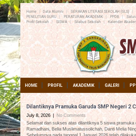
Home
Data Alumni
GERAKAN LITERASI SEKOLAH (GLS)
PENELITIAN GURU
PERATURAN AKADEMIK
PPDB
Salu
Profil Sekolah
SISWA
Silabus Sekolah
Kalender Akade
HOME
PROFIL
AKADEMIK
GALERI
PP
Dilantiknya Pramuka Garuda SMP Negeri 2 
July 8, 2026
|
No Comments
Selamat dan sukses atas dilantiknya 5 siswa pramuka 
Ramadhani, Belia Muslimatussolichah, Danti Melia Nin
Sebelumnya pada tanggal 1 Januari 2026 telah dilaku