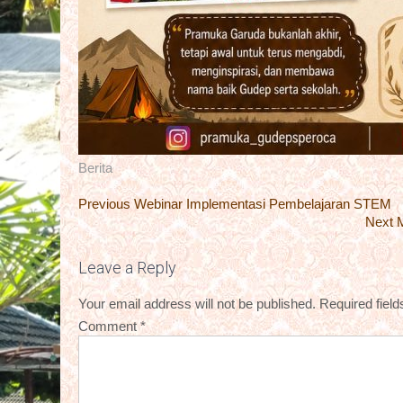
Berita
Post
Post
Previous
Previous
Webinar Implementasi Pembelajaran STEM
navigation
Post:
N
Next
navigation
P
Leave a Reply
Your email address will not be published.
Required fiel
Comment
*