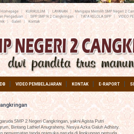
Homepage
KURIKULUM
LAYANAN
Mengapa Memilih SMP Negeri 2 Can
ran Pengaduan
SIPP SMP N 2 Cangkringan
TATA KELOLA SIPP
VIDEO P
mik
Galeri
Kontak
DB
VIDEO PEMBELAJARAN
KONTAK
E-RAPORT
S
Cangkringan
garuda SMP 2 Negeri Cangkringan, yakni Agista Putri
grum, Bintang Lathief Anugraheny, Nesya Azka Galuh Adhisty.
kan penyematan tanda pramuka garuda di lingkungan pemuda