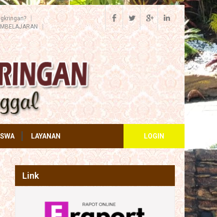
gkringan?
EMBELAJARAN
ISWA
LAYANAN
LOGIN
Link