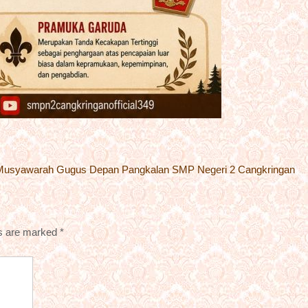
ext
Musyawarah Gugus Depan Pangkalan SMP Negeri 2 Cangkringan
ost:
ds are marked
*